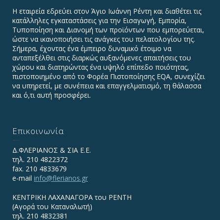
Η εταιρεία εδρεύει στον Άγιο Ιωάννη Ρέντη και διαθέτει τις
κατάλληλες εγκαταστάσεις για την Εισαγωγή, Εμπορία,
Τυποποίηση και Διανομή των προϊόντων που εμπορεύεται,
ώστε να ικανοποιήσει τις ανάγκες του πελατολογίου της.
Σήμερα, έχοντας ένα έμπειρο δυναμικό έτοιμο να
ανταπεξέλθει στις διαρκώς αυξανόμενες απαιτήσεις του
χώρου και διατηρώντας ένα υψηλό επίπεδο ποιότητας,
πιστοποιημένο από το Φορέα Πιστοποίησης EQA, συνεχίζει
να υπηρετεί, με συνέπεια και επαγγελματισμό, τη θάλασσα
και ό,τι αυτή προσφέρει.
Επικοινωνία
Δ.ΦΛΕΡΙΑΝΟΣ & ΣΙΑ Ε.Ε.
τηλ. 210 4822372
fax. 210 4833679
e-mail
info@flerianos.gr
ΚΕΝΤΡΙΚΗ ΛΑΧΑΝΑΓΟΡΑ του ΡΕΝΤΗ
(Αγορά του Καταναλωτή)
τηλ. 210 4832381