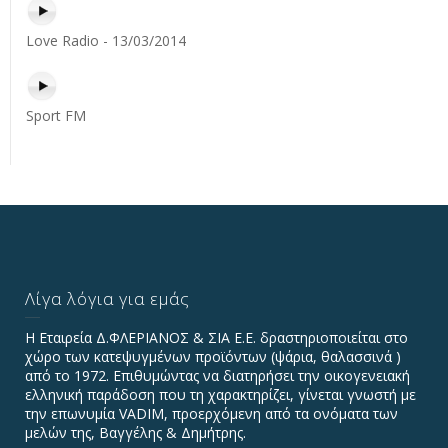
Love Radio - 13/03/2014
Sport FM
Λίγα λόγια για εμάς
Η Εταιρεία Δ.ΦΛΕΡΙΑΝΟΣ & ΣΙΑ Ε.Ε. δραστηριοποιείται στο
χώρο των κατεψυγμένων προϊόντων (ψάρια, θαλασσινά )
από το 1972. Επιθυμώντας να διατηρήσει την οικογενειακή
ελληνική παράδοση που τη χαρακτηρίζει, γίνεται γνωστή με
την επωνυμία VADIΜ, προερχόμενη από τα ονόματα των
μελών της, Βαγγέλης & Δημήτρης.