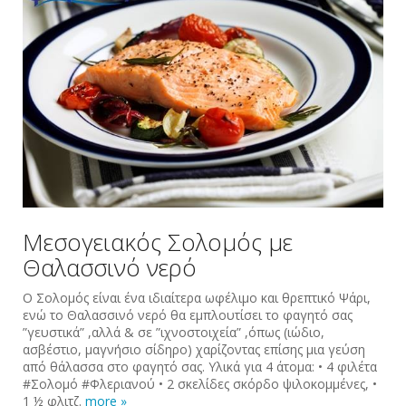
Μεσογειακός‬ ‪‎Σολομός‬ με
‪Θαλασσινό‬ ‪νερό‬
Ο Σολομός είναι ένα ιδιαίτερα ωφέλιμο και θρεπτικό ‪Ψάρι‬,
ενώ το Θαλασσινό νερό θα εμπλουτίσει το φαγητό σας
”γευστικά” ,αλλά & σε ”ιχνοστοιχεία” ,όπως (ιώδιο,
ασβέστιο, μαγνήσιο σίδηρο) χαρίζοντας επίσης μια γεύση
από θάλασσα στο φαγητό σας. Υλικά για 4 άτομα: • 4 φιλέτα
‪#‎Σολομό‬ ‪#‎Φλεριανού‬ • 2 σκελίδες σκόρδο ψιλοκομμένες, •
1 ½ φλιτζ.
more »