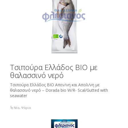
Τσιπούρα Ελλάδος BIO με
θαλασσινό νερό
Τσιπούρα Ελλάδος BIO Απεν/νη και Απoλ/νη με
θαλασσινό νερό – Dorada bio W/R- Scal/Gutted with
seawater
Νέα
,
Ψάρια