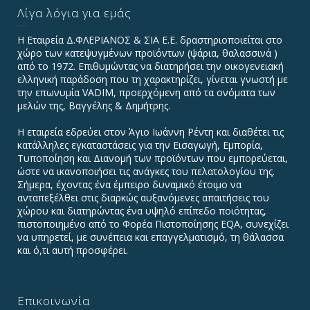
Λίγα λόγια για εμάς
Η Εταιρεία Δ.ΦΛΕΡΙΑΝΟΣ & ΣΙΑ Ε.Ε. δραστηριοποιείται στο
χώρο των κατεψυγμένων προϊόντων (ψάρια, θαλασσινά )
από το 1972. Επιθυμώντας να διατηρήσει την οικογενειακή
ελληνική παράδοση που τη χαρακτηρίζει, γίνεται γνωστή με
την επωνυμία VADIΜ, προερχόμενη από τα ονόματα των
μελών της, Βαγγέλης & Δημήτρης.
Η εταιρεία εδρεύει στον Άγιο Ιωάννη Ρέντη και διαθέτει τις
κατάλληλες εγκαταστάσεις για την Εισαγωγή, Εμπορία,
Τυποποίηση και Διανομή των προϊόντων που εμπορεύεται,
ώστε να ικανοποιήσει τις ανάγκες του πελατολογίου της.
Σήμερα, έχοντας ένα έμπειρο δυναμικό έτοιμο να
ανταπεξέλθει στις διαρκώς αυξανόμενες απαιτήσεις του
χώρου και διατηρώντας ένα υψηλό επίπεδο ποιότητας,
πιστοποιημένο από το Φορέα Πιστοποίησης EQA, συνεχίζει
να υπηρετεί, με συνέπεια και επαγγελματισμό, τη θάλασσα
και ό,τι αυτή προσφέρει.
Επικοινωνία