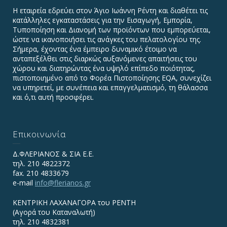
Η εταιρεία εδρεύει στον Άγιο Ιωάννη Ρέντη και διαθέτει τις
κατάλληλες εγκαταστάσεις για την Εισαγωγή, Εμπορία,
Τυποποίηση και Διανομή των προϊόντων που εμπορεύεται,
ώστε να ικανοποιήσει τις ανάγκες του πελατολογίου της.
Σήμερα, έχοντας ένα έμπειρο δυναμικό έτοιμο να
ανταπεξέλθει στις διαρκώς αυξανόμενες απαιτήσεις του
χώρου και διατηρώντας ένα υψηλό επίπεδο ποιότητας,
πιστοποιημένο από το Φορέα Πιστοποίησης EQA, συνεχίζει
να υπηρετεί, με συνέπεια και επαγγελματισμό, τη θάλασσα
και ό,τι αυτή προσφέρει.
Επικοινωνία
Δ.ΦΛΕΡΙΑΝΟΣ & ΣΙΑ Ε.Ε.
τηλ. 210 4822372
fax. 210 4833679
e-mail
info@flerianos.gr
ΚΕΝΤΡΙΚΗ ΛΑΧΑΝΑΓΟΡΑ του ΡΕΝΤΗ
(Αγορά του Καταναλωτή)
τηλ. 210 4832381