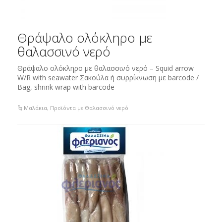
Θράψαλο ολόκληρο με
θαλασσινό νερό
Θράψαλο ολόκληρο με θαλασσινό νερό – Squid arrow
W/R with seawater Σακούλα ή συρρίκνωση με barcode /
Bag, shrink wrap with barcode
Μαλάκια
,
Προϊόντα με Θαλασσινό νερό