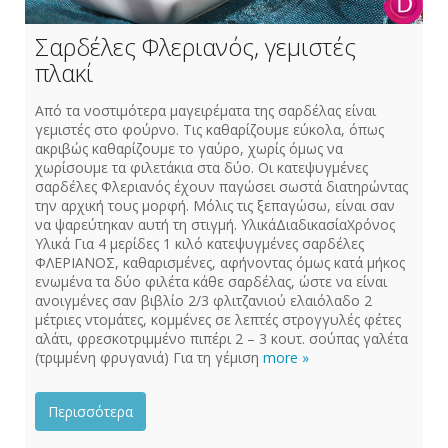
Σαρδέλες Φλεριανός, γεμιστές
πλακί
Από τα νοστιμότερα μαγειρέματα της σαρδέλας είναι
γεμιστές στο φούρνο. Τις καθαρίζουμε εύκολα, όπως
ακριβώς καθαρίζουμε το γαύρο, χωρίς όμως να
χωρίσουμε τα φιλετάκια στα δύο. Οι κατεψυγμένες
σαρδέλες Φλεριανός έχουν παγώσει σωστά διατηρώντας
την αρχική τους μορφή. Μόλις τις ξεπαγώσω, είναι σαν
να ψαρεύτηκαν αυτή τη στιγμή. ΥλικάΔιαδικασίαΧρόνος
Υλικά Για 4 μερίδες 1 κιλό κατεψυγμένες σαρδέλες
ΦΛΕΡΙΑΝΟΣ, καθαρισμένες, αφήνοντας όμως κατά μήκος
ενωμένα τα δύο φιλέτα κάθε σαρδέλας, ώστε να είναι
ανοιγμένες σαν βιβλίο 2/3 φλιτζανιού ελαιόλαδο 2
μέτριες ντομάτες, κομμένες σε λεπτές στρογγυλές φέτες
αλάτι, φρεσκοτριμμένο πιπέρι 2 – 3 κουτ. σούπας γαλέτα
(τριμμένη φρυγανιά) Για τη γέμιση
more »
Περισσότερα