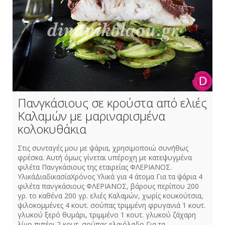
Πανγκάσιους σε κρούστα από ελιές
Καλαμών με μαριναρισμένα
κολοκυθάκια
Στις συνταγές μου με ψάρια, χρησιμοποιώ συνήθως
φρέσκα. Αυτή όμως γίνεται υπέροχη με κατεψυγμένα
φιλέτα Πανγκάσιους της εταιρείας ΦΛΕΡΙΑΝΟΣ.
ΥλικάΔιαδικασίαΧρόνος Υλικά για 4 άτομα Για τα ψάρια 4
φιλέτα πανγκάσιους ΦΛΕΡΙΑΝΟΣ, βάρους περίπου 200
γρ. το καθένα 200 γρ. ελιές Καλαμών, χωρίς κουκούτσια,
ψιλοκομμένες 4 κουτ. σούπας τριμμένη φρυγανιά 1 κουτ.
γλυκού ξερό θυμάρι, τριμμένο 1 κουτ. γλυκού ζάχαρη
λίγο πιπέρι 2 κουτ. σούπας ελαιόλαδο Για τα