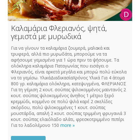
Καλαμάρια Φλεριανός, ψητά,
γεμιστά με μυρωδικά
Για να γίνουν τα καλαμάρια ζουμερά, μαλακά και
τρυφερά, αλλά πιο μυρωδάτα, μπορούμε να τα
αφήσουμε γεμισμένα για 1 ώρα πριν τα ψήσουμε. Τα
ολόκληρα καλαμάρια Παταγωνίας που εισάγει ο
Φλεριανός, είναι αρκετά μεγάλα και μπορώ πολύ εύκολα
να τα γεμίσω. ΥλικάΔιαδικασίαΧρόνος Υλικά Για 4 άτομα
800 γρ. καλαμάρια ολόκληρα, κατεψυγμένα, ΦΛΕΡΙΑΝΟΣ
Για τη γέμιση 2 κουτ. σούπας ψιλοκομμένος μαϊντανός 2
κουτ. σούπας ψιλοκομμένος άνηθος 1 μέτριο ξερό
κρεμμύδι, κομμένο σε πολύ ψιλά καρέ 2 σκελίδες
σκόρδου, πολύ ψιλοκομμένες 1 κουτ. σούπας
μουστάρδα, απαλή 2 κουτ. σούπας τριμμένη φρυγανιά 3
κουτ. σούπας ελαιόλαδο αλάτι, φρεσκοτριμμένο πιπέρι
Για το λαδολέμονο 150
more »