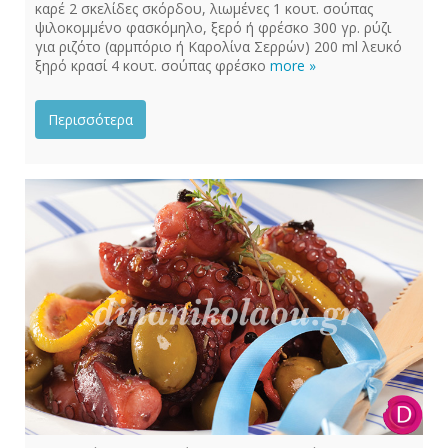
καρέ 2 σκελίδες σκόρδου, λιωμένες 1 κουτ. σούπας
ψιλοκομμένο φασκόμηλο, ξερό ή φρέσκο 300 γρ. ρύζι
για ριζότο (αρμπόριο ή Καρολίνα Σερρών) 200 ml λευκό
ξηρό κρασί 4 κουτ. σούπας φρέσκο
more »
Περισσότερα