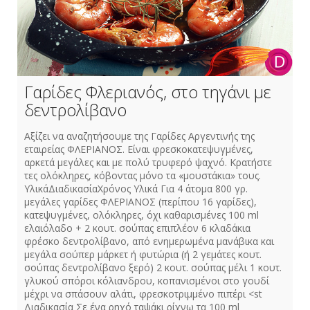
Γαρίδες Φλεριανός, στο τηγάνι με
δεντρολίβανο
Αξίζει να αναζητήσουμε της Γαρίδες Αργεντινής της
εταιρείας ΦΛΕΡΙΑΝΟΣ. Είναι φρεσκοκατεψυγμένες,
αρκετά μεγάλες και με πολύ τρυφερό ψαχνό. Κρατήστε
τες ολόκληρες, κόβοντας μόνο τα «μουστάκια» τους.
ΥλικάΔιαδικασίαΧρόνος Υλικά Για 4 άτομα 800 γρ.
μεγάλες γαρίδες ΦΛΕΡΙΑΝΟΣ (περίπου 16 γαρίδες),
κατεψυγμένες, ολόκληρες, όχι καθαρισμένες 100 ml
ελαιόλαδο + 2 κουτ. σούπας επιπλέον 6 κλαδάκια
φρέσκο δεντρολίβανο, από ενημερωμένα μανάβικα και
μεγάλα σούπερ μάρκετ ή φυτώρια (ή 2 γεμάτες κουτ.
σούπας δεντρολίβανο ξερό) 2 κουτ. σούπας μέλι 1 κουτ.
γλυκού σπόροι κόλιανδρου, κοπανισμένοι στο γουδί
μέχρι να σπάσουν αλάτι, φρεσκοτριμμένο πιπέρι <st
Διαδικασία Σε ένα ρηχό ταψάκι ρίχνω τα 100 ml