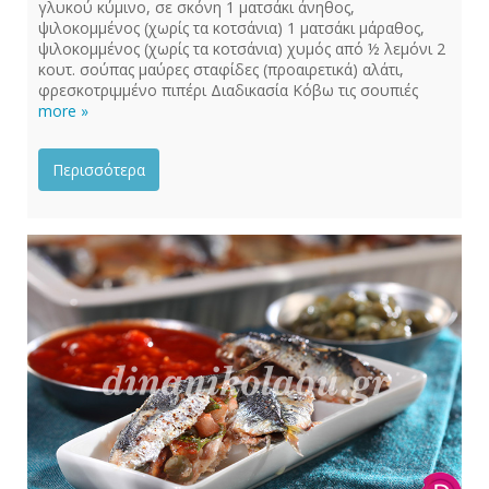
γλυκού κύμινο, σε σκόνη 1 ματσάκι άνηθος,
ψιλοκομμένος (χωρίς τα κοτσάνια) 1 ματσάκι μάραθος,
ψιλοκομμένος (χωρίς τα κοτσάνια) χυμός από ½ λεμόνι 2
κουτ. σούπας μαύρες σταφίδες (προαιρετικά) αλάτι,
φρεσκοτριμμένο πιπέρι Διαδικασία Κόβω τις σουπιές
more »
Περισσότερα