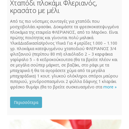
Χταπόδι πλοκάμι Φλεριανός,
κρασάτο με μέλι
Από τις πιο νόστιμες συνταγές για χταπόδι που
μοσχοβολάει κρασάκι. Δοκιμάστε τα φρεσκοκατεψυγμένα
πλοκάμια της εταιρεία ΦΛΕΡΙΑΝΟΣ, από το Μαρόκο. Είναι
πρώτης ποιότητας και γίνονται πολύ μαλακά.
ΥλικάΔιαδικασίαΧρόνος Υλικά Για 4 μερίδες 1.000 – 1.100
γρ. πλοκάμια κατεψυγμένου χταποδιού ΦΛΕΡΙΑΝΟΣ 3/4
φλιτζανιού (περίπου 80 ml) ελαιόλαδο 2 – 3 καρφάκια
γαρίφαλο 5 – 6 κεδροκούκουτσα (θα τα βρείτε πλέον και
σε μεγάλα σούπερ μάρκετ, σε βαζάκι, στο ράφι με τα
μπαχαρικά ή θα τα αγοράσετε χύμα από τα μεγάλα
μπαχαράδικα) 1 κουτ. γλυκού ολόκληροι σπόροι μαύρου
πιπεριού, χονδροσπασμένοι 2 φύλλα δάφνης 1 κλαράκι
φρέσκο θυμάρι (θα το βρείτε συσκευασμένο στα
more »
Περισσότερα