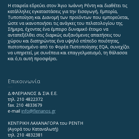
Η εταιρεία εδρεύει στον Άγιο Ιωάννη Ρέντη και διαθέτει τις
κατάλληλες εγκαταστάσεις για την Εισαγωγή, Εμπορία,
Τυποποίηση και Διανομή των προϊόντων που εμπορεύεται,
ώστε να ικανοποιήσει τις ανάγκες του πελατολογίου της.
Σήμερα, έχοντας ένα έμπειρο δυναμικό έτοιμο να
ανταπεξέλθει στις διαρκώς αυξανόμενες απαιτήσεις του
χώρου και διατηρώντας ένα υψηλό επίπεδο ποιότητας,
πιστοποιημένο από το Φορέα Πιστοποίησης EQA, συνεχίζει
να υπηρετεί, με συνέπεια και επαγγελματισμό, τη θάλασσα
και ό,τι αυτή προσφέρει.
Επικοινωνία
Δ.ΦΛΕΡΙΑΝΟΣ & ΣΙΑ Ε.Ε.
τηλ. 210 4822372
fax. 210 4833679
e-mail
info@flerianos.gr
ΚΕΝΤΡΙΚΗ ΛΑΧΑΝΑΓΟΡΑ του ΡΕΝΤΗ
(Αγορά του Καταναλωτή)
τηλ. 210 4832381