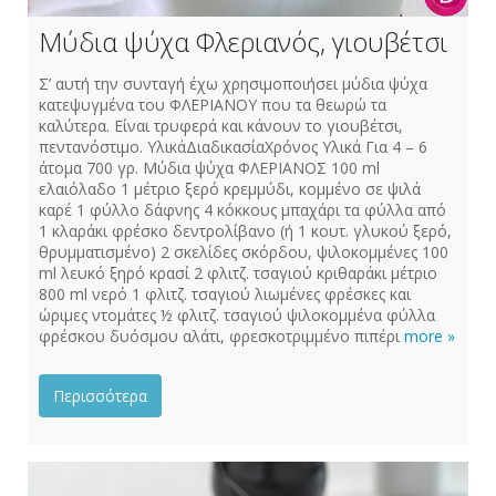
Μύδια ψύχα Φλεριανός, γιουβέτσι
Σ’ αυτή την συνταγή έχω χρησιμοποιήσει μύδια ψύχα
κατεψυγμένα του ΦΛΕΡΙΑΝΟΥ που τα θεωρώ τα
καλύτερα. Είναι τρυφερά και κάνουν το γιουβέτσι,
πεντανόστιμο. ΥλικάΔιαδικασίαΧρόνος Υλικά Για 4 – 6
άτομα 700 γρ. Μύδια ψύχα ΦΛΕΡΙΑΝΟΣ 100 ml
ελαιόλαδο 1 μέτριο ξερό κρεμμύδι, κομμένο σε ψιλά
καρέ 1 φύλλο δάφνης 4 κόκκους μπαχάρι τα φύλλα από
1 κλαράκι φρέσκο δεντρολίβανο (ή 1 κουτ. γλυκού ξερό,
θρυμματισμένο) 2 σκελίδες σκόρδου, ψιλοκομμένες 100
ml λευκό ξηρό κρασί 2 φλιτζ. τσαγιού κριθαράκι μέτριο
800 ml νερό 1 φλιτζ. τσαγιού λιωμένες φρέσκες και
ώριμες ντομάτες ½ φλιτζ. τσαγιού ψιλοκομμένα φύλλα
φρέσκου δυόσμου αλάτι, φρεσκοτριμμένο πιπέρι
more »
Περισσότερα