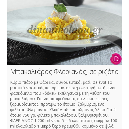
Μπακαλιάρος Φλεριανός, σε ριζότο
Κύριο πιάτο με ψάρι και συνοδευτικό, μαζί, σε ένα! Το
μυστικό νοστιμιάς και αρώματος στη συνταγή αυτή είναι
φασκόμηλο που «δένει» εκπληκτικά με τη γεύση του
μπακαλιάρου. Για να αποφεύγω τις ατελείωτες ώρες
ξαρμυρίσματος, προτιμώ το έτοιμο, ξαλμυρισμένο
φιλέτου Φλεριανού. ΥλικάΔιαδικασίαΧρόνος Υλικά Για 4
άτομα 750 γρ. φιλέτο μπακαλιάρου, ξαλμυρισμένου,
ΦΛΕΡΙΑΝΟΣ 1.200 ml νερό 5 – 6 κλωστίτσες σαφράν 100
ml ελαιόλαδο 1 μικρό ξερό κρεμμύδι, κομμένο σε ψιλά