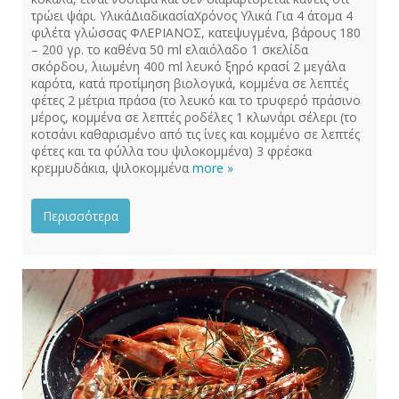
τρώει ψάρι. ΥλικάΔιαδικασίαΧρόνος Υλικά Για 4 άτομα 4
φιλέτα γλώσσας ΦΛΕΡΙΑΝΟΣ, κατεψυγμένα, βάρους 180
– 200 γρ. το καθένα 50 ml ελαιόλαδο 1 σκελίδα
σκόρδου, λιωμένη 400 ml λευκό ξηρό κρασί 2 μεγάλα
καρότα, κατά προτίμηση βιολογικά, κομμένα σε λεπτές
φέτες 2 μέτρια πράσα (το λευκό και το τρυφερό πράσινο
μέρος, κομμένα σε λεπτές ροδέλες 1 κλωνάρι σέλερι (το
κοτσάνι καθαρισμένο από τις ίνες και κομμένο σε λεπτές
φέτες και τα φύλλα του ψιλοκομμένα) 3 φρέσκα
κρεμμυδάκια, ψιλοκομμένα
more »
Περισσότερα