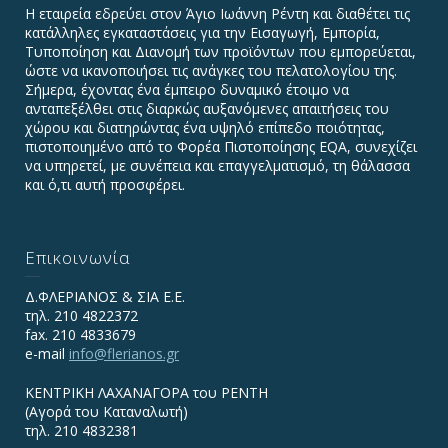
Η εταιρεία εδρεύει στον Άγιο Ιωάννη Ρέντη και διαθέτει τις
κατάλληλες εγκαταστάσεις για την Εισαγωγή, Εμπορία,
Τυποποίηση και Διανομή των προϊόντων που εμπορεύεται,
ώστε να ικανοποιήσει τις ανάγκες του πελατολογίου της.
Σήμερα, έχοντας ένα έμπειρο δυναμικό έτοιμο να
ανταπεξέλθει στις διαρκώς αυξανόμενες απαιτήσεις του
χώρου και διατηρώντας ένα υψηλό επίπεδο ποιότητας,
πιστοποιημένο από το Φορέα Πιστοποίησης EQA, συνεχίζει
να υπηρετεί, με συνέπεια και επαγγελματισμό, τη θάλασσα
και ό,τι αυτή προσφέρει.
Επικοινωνία
Δ.ΦΛΕΡΙΑΝΟΣ & ΣΙΑ Ε.Ε.
τηλ. 210 4822372
fax. 210 4833679
e-mail
info@flerianos.gr
ΚΕΝΤΡΙΚΗ ΛΑΧΑΝΑΓΟΡΑ του ΡΕΝΤΗ
(Αγορά του Καταναλωτή)
τηλ. 210 4832381