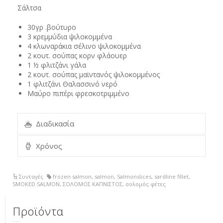
Σάλτσα
30γρ .βούτυρο
3 κρεμμύδια ψιλοκομμένα
4 κλωναράκια σέλινο ψιλοκομμένα
2 κουτ. σούπας κορν φλάουερ
1 ½ φλιτζάνι γάλα
2 κουτ. σούπας μαϊντανός ψιλοκομμένος
1 φλιτζάνι Θαλασσινό νερό
Μαύρο πιπέρι φρεσκοτριμμένο
Διαδικασία
Χρόνος
Συνταγές
frozen salmon
,
salmon
,
Salmonslices
,
sardline fillet
,
SMOKED SALMON
,
ΣΟΛΟΜΟΣ ΚΑΠΝΙΣΤΟΣ
,
σολομός φέτες
Προϊόντα