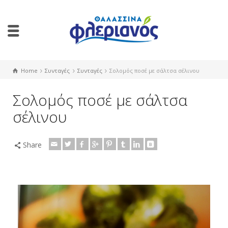
Home
Συνταγές
Συνταγές
Σολομός ποσέ με σάλτσα σέλινου
Σολομός ποσέ με σάλτσα
σέλινου
Share