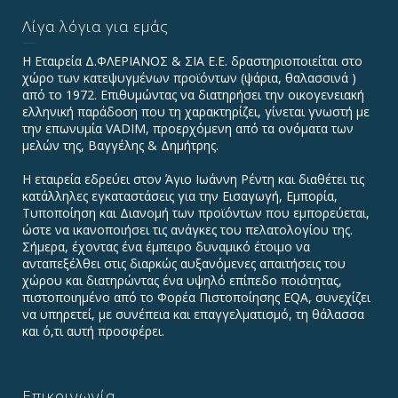
Λίγα λόγια για εμάς
Η Εταιρεία Δ.ΦΛΕΡΙΑΝΟΣ & ΣΙΑ Ε.Ε. δραστηριοποιείται στο
χώρο των κατεψυγμένων προϊόντων (ψάρια, θαλασσινά )
από το 1972. Επιθυμώντας να διατηρήσει την οικογενειακή
ελληνική παράδοση που τη χαρακτηρίζει, γίνεται γνωστή με
την επωνυμία VADIΜ, προερχόμενη από τα ονόματα των
μελών της, Βαγγέλης & Δημήτρης.
Η εταιρεία εδρεύει στον Άγιο Ιωάννη Ρέντη και διαθέτει τις
κατάλληλες εγκαταστάσεις για την Εισαγωγή, Εμπορία,
Τυποποίηση και Διανομή των προϊόντων που εμπορεύεται,
ώστε να ικανοποιήσει τις ανάγκες του πελατολογίου της.
Σήμερα, έχοντας ένα έμπειρο δυναμικό έτοιμο να
ανταπεξέλθει στις διαρκώς αυξανόμενες απαιτήσεις του
χώρου και διατηρώντας ένα υψηλό επίπεδο ποιότητας,
πιστοποιημένο από το Φορέα Πιστοποίησης EQA, συνεχίζει
να υπηρετεί, με συνέπεια και επαγγελματισμό, τη θάλασσα
και ό,τι αυτή προσφέρει.
Επικοινωνία