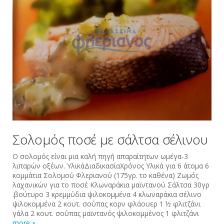
Σολομός ποσέ με σάλτσα σέλινου
Ο σολομός είναι μια καλή πηγή απαραίτητων ωμέγα-3
λιπαρών οξέων. ΥλικάΔιαδικασίαΧρόνος Υλικά για 6 άτομα 6
κομμάτια Σολομού Φλεριανού (175γρ. το καθένα) Ζωμός
λαχανικών για το ποσέ Κλωναράκια μαϊντανού Σάλτσα 30γρ
.βούτυρο 3 κρεμμύδια ψιλοκομμένα 4 κλωναράκια σέλινο
ψιλοκομμένα 2 κουτ. σούπας κορν φλάουερ 1 ½ φλιτζάνι
γάλα 2 κουτ. σούπας μαϊντανός ψιλοκομμένος 1 φλιτζάνι
more »