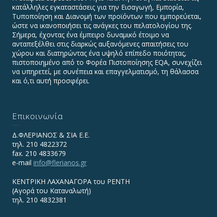
κατάλληλες εγκαταστάσεις για την Εισαγωγή, Εμπορία,
Τυποποίηση και Διανομή των προϊόντων που εμπορεύεται,
ώστε να ικανοποιήσει τις ανάγκες του πελατολογίου της.
Σήμερα, έχοντας ένα έμπειρο δυναμικό έτοιμο να
ανταπεξέλθει στις διαρκώς αυξανόμενες απαιτήσεις του
χώρου και διατηρώντας ένα υψηλό επίπεδο ποιότητας,
πιστοποιημένο από το Φορέα Πιστοποίησης EQA, συνεχίζει
να υπηρετεί, με συνέπεια και επαγγελματισμό, τη θάλασσα
και ό,τι αυτή προσφέρει.
Επικοινωνία
Δ.ΦΛΕΡΙΑΝΟΣ & ΣΙΑ Ε.Ε.
τηλ. 210 4822372
fax. 210 4833679
e-mail
info@flerianos.gr
ΚΕΝΤΡΙΚΗ ΛΑΧΑΝΑΓΟΡΑ του ΡΕΝΤΗ
(Αγορά του Καταναλωτή)
τηλ. 210 4832381