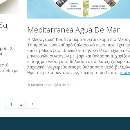
δα,
Meditarranea Agua De Mar
Η Μεσογειακή Κουζίνα τώρα γίνεται ακόμα πιο Μεσογ
Το προϊόν είναι καθαρό θαλασσινό νερό, που έχει αν
μύδι 2
από τη Μεσόγειο, ιδανικό για την εκτέλεση εξαιρετικ
4
μαγειρικών συνταγών με ψάρι και θαλασσινά, χαρίζον
επίσης μια γεύση από θάλασσα σε σαλάτες, ζυμαρικά
ζεστό
λαχανικά. Μαγειρεύοντας με θαλασσινό νερό βελτιών
στάρδα με
θρεπτική αξία των τροφών, επειδή το ασβέστιο,
more
Mediterranea Agua de Mar
1
2