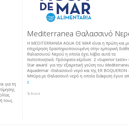
Mediterranea Θαλασσινό Νερ
Η MEDITERRANEA AGUA DE MAR είναι η πρώτη και μ
επιχείρηση δραστηριοποιουμένη στην εμπορική διάθ
θαλασσινού Νερού η οποία έχει λάβει αυτά τα
πιστοποιητικά. Πρόσφατα κέρδισε 2 «Superior taste»
Star award για την εξαιρετική γεύση του Μediterran
Αquademar -Θαλασσινό νερό και της ER BOQUERON 
Μπύρα με Θαλασσινό νερό η οποία διάκριση έγινε α
»
ι για τη
κτίμησης
Brand
ολίας
υσή τους.