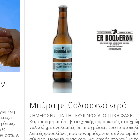
ον
Μπύρα με θαλασσινό νερό
αγωμένη
ΣΗΜΕΙΩΣΕΙΣ ΓΙΑ ΤΗ ΓΕΥΣΙΓΝΩΣΙΑ: OΠΤΙΚΗ ΦΑΣΗ:
έτες, η
Χειροποίητη μπύρα βιοτεχνικής παρασκευής στο χρώ
η όπως:
χαλκού ,με αναλαμπές σε αποχρώσεις του πορτοκαλί
λες
λεπτές φυσαλίδες ,που συναρμόζονται σε ένα ωραίο
ων οστών.
σύνολο. Παραμένουσα κορώνα ,αφρός στο χρώμα το