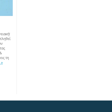
ειακή!
τληθεί
ών
τας
 &
εις τη
 »