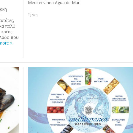
Mediterranea Agua de Mar.
ιακή
ι
Νέα
πατάτες,
ικά πολύ
 κρέας.
όλαδο που
more »