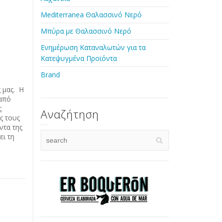
Mediterranea Θαλασσινό Νερό
Μπύρα με Θαλασσινό Νερό
Ενημέρωση Καταναλωτών για τα
Κατεψυγμένα Προϊόντα
Brand
 μας. Η
 από
ς
Αναζήτηση
ς τους
ντα της
ει τη