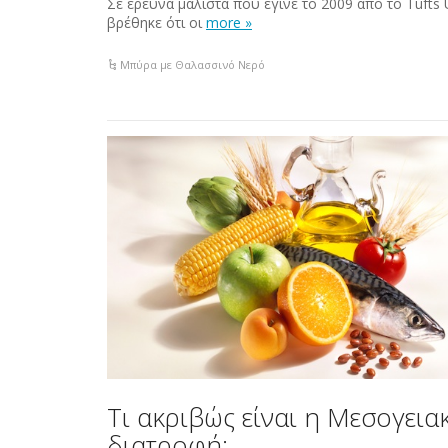
Σε έρευνα μάλιστα που έγινε το 2009 από το Tufts U
βρέθηκε ότι οι
more »
Μπύρα με Θαλασσινό Νερό
Τι ακριβώς είναι η Μεσογεια
διατροφή;