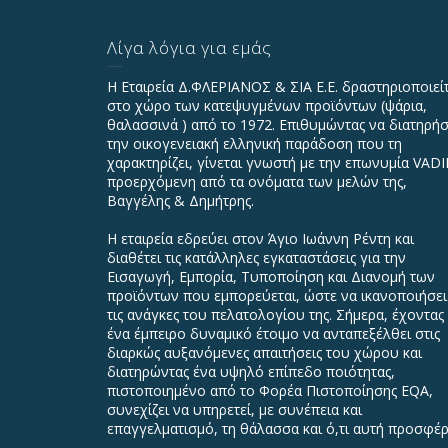
Λίγα λόγια για εμάς
Η Εταιρεία Δ.ΦΛΕΡΙΑΝΟΣ & ΣΙΑ Ε.Ε. δραστηριοποιεί
στο χώρο των κατεψυγμένων προϊόντων (ψάρια,
θαλασσινά ) από το 1972. Επιθυμώντας να διατηρήσ
την οικογενειακή ελληνική παράδοση που τη
χαρακτηρίζει, γίνεται γνωστή με την επωνυμία VAD
προερχόμενη από τα ονόματα των μελών της,
Βαγγέλης & Δημήτρης.
Η εταιρεία εδρεύει στον Άγιο Ιωάννη Ρέντη και
διαθέτει τις κατάλληλες εγκαταστάσεις για την
Εισαγωγή, Εμπορία, Τυποποίηση και Διανομή των
προϊόντων που εμπορεύεται, ώστε να ικανοποιήσει
τις ανάγκες του πελατολογίου της. Σήμερα, έχοντας
ένα έμπειρο δυναμικό έτοιμο να ανταπεξέλθει στις
διαρκώς αυξανόμενες απαιτήσεις του χώρου και
διατηρώντας ένα υψηλό επίπεδο ποιότητας,
πιστοποιημένο από το Φορέα Πιστοποίησης EQA,
συνεχίζει να υπηρετεί, με συνέπεια και
επαγγελματισμό, τη θάλασσα και ό,τι αυτή προσφέρ