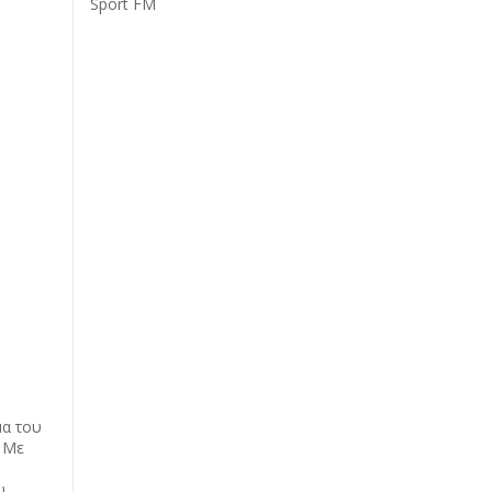
Sport FM
μα του
. Με
υ