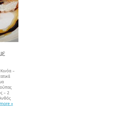
με
 Κινόα –
τατικά
μα
σούπας
ς – 2
 Ανθός
more »