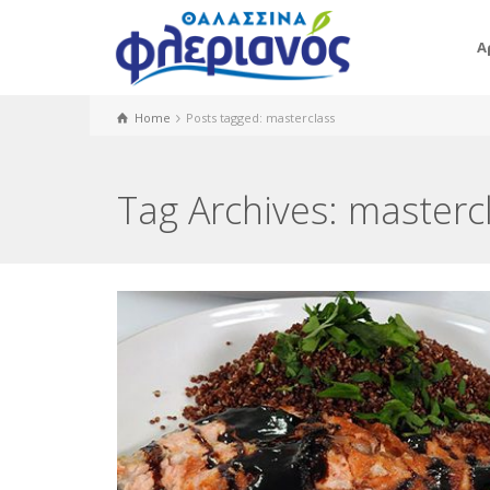
Α
Home
Posts tagged: masterclass
Tag Archives: masterc