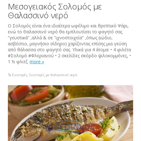
Μεσογειακός‬ ‪‎Σολομός‬ με
‪Θαλασσινό‬ ‪νερό‬
Ο Σολομός είναι ένα ιδιαίτερα ωφέλιμο και θρεπτικό ‪Ψάρι‬,
ενώ το Θαλασσινό νερό θα εμπλουτίσει το φαγητό σας
”γευστικά” ,αλλά & σε ”ιχνοστοιχεία” ,όπως (ιώδιο,
ασβέστιο, μαγνήσιο σίδηρο) χαρίζοντας επίσης μια γεύση
από θάλασσα στο φαγητό σας. Υλικά για 4 άτομα: • 4 φιλέτα
‪#‎Σολομό‬ ‪#‎Φλεριανού‬ • 2 σκελίδες σκόρδο ψιλοκομμένες, •
1 ½ φλιτζ.
more »
Συνταγές
,
Συνταγές με θαλασσινό νερό