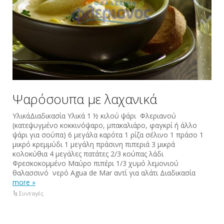
Ψαρόσουπα με λαχανικά
ΥλικάΔιαδικασία Υλικά 1 ½ κιλού ψάρι Φλεριανού
(κατεψυγμένο κοκκινόψαρο, μπακαλιάρο, φαγκρί ή άλλο
ψάρι για σούπα) 6 μεγάλα καρότα 1 ρίζα σέλινο 1 πράσο 1
μικρό κρεμμύδι 1 μεγάλη πράσινη πιπεριά 3 μικρά
κολοκύθια 4 μεγάλες πατάτες 2/3 κούπας λάδι
Φρεσκοκομμένο Μαύρο πιπέρι 1/3 χυμό λεμονιού
θαλασσινό νερό Αgua de Mar αντί για αλάτι Διαδικασία
more »
Συνταγές