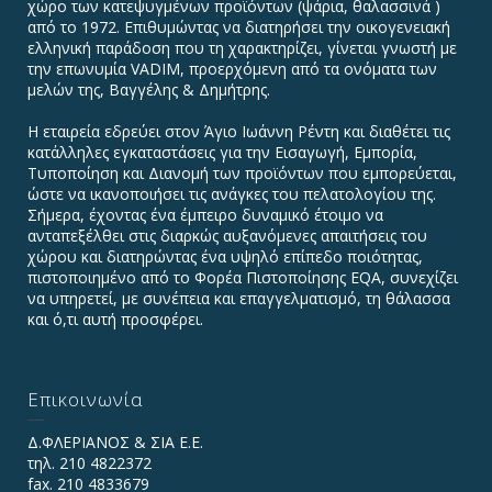
χώρο των κατεψυγμένων προϊόντων (ψάρια, θαλασσινά )
από το 1972. Επιθυμώντας να διατηρήσει την οικογενειακή
ελληνική παράδοση που τη χαρακτηρίζει, γίνεται γνωστή με
την επωνυμία VADIΜ, προερχόμενη από τα ονόματα των
μελών της, Βαγγέλης & Δημήτρης.
Η εταιρεία εδρεύει στον Άγιο Ιωάννη Ρέντη και διαθέτει τις
κατάλληλες εγκαταστάσεις για την Εισαγωγή, Εμπορία,
Τυποποίηση και Διανομή των προϊόντων που εμπορεύεται,
ώστε να ικανοποιήσει τις ανάγκες του πελατολογίου της.
Σήμερα, έχοντας ένα έμπειρο δυναμικό έτοιμο να
ανταπεξέλθει στις διαρκώς αυξανόμενες απαιτήσεις του
χώρου και διατηρώντας ένα υψηλό επίπεδο ποιότητας,
πιστοποιημένο από το Φορέα Πιστοποίησης EQA, συνεχίζει
να υπηρετεί, με συνέπεια και επαγγελματισμό, τη θάλασσα
και ό,τι αυτή προσφέρει.
Επικοινωνία
Δ.ΦΛΕΡΙΑΝΟΣ & ΣΙΑ Ε.Ε.
τηλ. 210 4822372
fax. 210 4833679