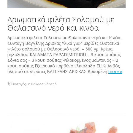
Αρωματικά φιλέτα Σολομού με
Θαλασσινό νερό και κινόα
Αρωματικά φιλέτα Σολομού με Θαλασσινό νερό και Κινόα –
Συνταγή Βαγγέλης Δρίσκας Υλικά για:4 μερίδες Συστατικά
Φιλέτο σολομού με Θαλασσινό νερό – 600 γρ. Κρέμα
μηλόξιδου KALAMATA PAPADIMITRIOU – 3 κουτ. σούπας
Σόγια σος – 3 κουτ. σούπας Ψιλοκομμένος μαϊντανός – 2
κουτ. σούπας Εξαιρετικό παρθένο ελαιόλαδο ELIKI Ανθός
αλατιού σε νιφάδες ΒΑΓΓΕΛΗΣ ΔΡΙΣΚΑΣ Βρασμένη
more »
Συνταγές με θαλασσινό νερό