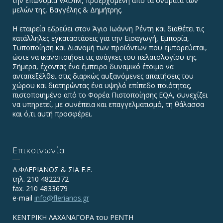
την επωνυμία VADIΜ, προερχόμενη από τα ονόματα των
μελών της, Βαγγέλης & Δημήτρης.
Η εταιρεία εδρεύει στον Άγιο Ιωάννη Ρέντη και διαθέτει τις
κατάλληλες εγκαταστάσεις για την Εισαγωγή, Εμπορία,
Τυποποίηση και Διανομή των προϊόντων που εμπορεύεται,
ώστε να ικανοποιήσει τις ανάγκες του πελατολογίου της.
Σήμερα, έχοντας ένα έμπειρο δυναμικό έτοιμο να
ανταπεξέλθει στις διαρκώς αυξανόμενες απαιτήσεις του
χώρου και διατηρώντας ένα υψηλό επίπεδο ποιότητας,
πιστοποιημένο από το Φορέα Πιστοποίησης EQA, συνεχίζει
να υπηρετεί, με συνέπεια και επαγγελματισμό, τη θάλασσα
και ό,τι αυτή προσφέρει.
Επικοινωνία
Δ.ΦΛΕΡΙΑΝΟΣ & ΣΙΑ Ε.Ε.
τηλ. 210 4822372
fax. 210 4833679
e-mail
info@flerianos.gr
ΚΕΝΤΡΙΚΗ ΛΑΧΑΝΑΓΟΡΑ του ΡΕΝΤΗ