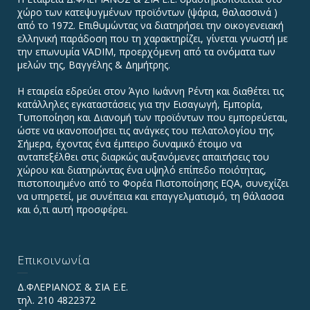
χώρο των κατεψυγμένων προϊόντων (ψάρια, θαλασσινά )
από το 1972. Επιθυμώντας να διατηρήσει την οικογενειακή
ελληνική παράδοση που τη χαρακτηρίζει, γίνεται γνωστή με
την επωνυμία VADIΜ, προερχόμενη από τα ονόματα των
μελών της, Βαγγέλης & Δημήτρης.
Η εταιρεία εδρεύει στον Άγιο Ιωάννη Ρέντη και διαθέτει τις
κατάλληλες εγκαταστάσεις για την Εισαγωγή, Εμπορία,
Τυποποίηση και Διανομή των προϊόντων που εμπορεύεται,
ώστε να ικανοποιήσει τις ανάγκες του πελατολογίου της.
Σήμερα, έχοντας ένα έμπειρο δυναμικό έτοιμο να
ανταπεξέλθει στις διαρκώς αυξανόμενες απαιτήσεις του
χώρου και διατηρώντας ένα υψηλό επίπεδο ποιότητας,
πιστοποιημένο από το Φορέα Πιστοποίησης EQA, συνεχίζει
να υπηρετεί, με συνέπεια και επαγγελματισμό, τη θάλασσα
και ό,τι αυτή προσφέρει.
Επικοινωνία
Δ.ΦΛΕΡΙΑΝΟΣ & ΣΙΑ Ε.Ε.
τηλ. 210 4822372