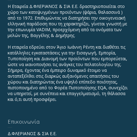
Η Εταιρεία Δ.ΦΛΕΡΙΑΝΟΣ & ΣΙΑ Ε.Ε. δραστηριοποιείται στο
χώρο των κατεψυγμένων προϊόντων (ψάρια, θαλασσινά )
από το 1972. Επιθυμώντας να διατηρήσει την οικογενειακή
ελληνική παράδοση που τη χαρακτηρίζει, γίνεται γνωστή με
την επωνυμία VADIΜ, προερχόμενη από τα ονόματα των
μελών της, Βαγγέλης & Δημήτρης.
Η εταιρεία εδρεύει στον Άγιο Ιωάννη Ρέντη και διαθέτει τις
κατάλληλες εγκαταστάσεις για την Εισαγωγή, Εμπορία,
Τυποποίηση και Διανομή των προϊόντων που εμπορεύεται,
ώστε να ικανοποιήσει τις ανάγκες του πελατολογίου της.
Σήμερα, έχοντας ένα έμπειρο δυναμικό έτοιμο να
ανταπεξέλθει στις διαρκώς αυξανόμενες απαιτήσεις του
χώρου και διατηρώντας ένα υψηλό επίπεδο ποιότητας,
πιστοποιημένο από το Φορέα Πιστοποίησης EQA, συνεχίζει
να υπηρετεί, με συνέπεια και επαγγελματισμό, τη θάλασσα
και ό,τι αυτή προσφέρει.
Επικοινωνία
Δ.ΦΛΕΡΙΑΝΟΣ & ΣΙΑ Ε.Ε.