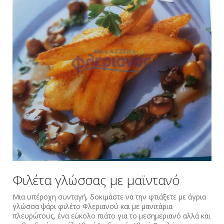
Φιλέτα γλώσσας με μαϊντανό
Μια υπέροχη συνταγή, δοκιμάστε να την φτιάξετε με άγρια
‪γλώσσα ‪‎ψάρι φιλέτο ‪Φλεριανού και με μανιτάρια
πλευρώτους, ένα εύκολο πιάτο για το μεσημεριανό αλλά και