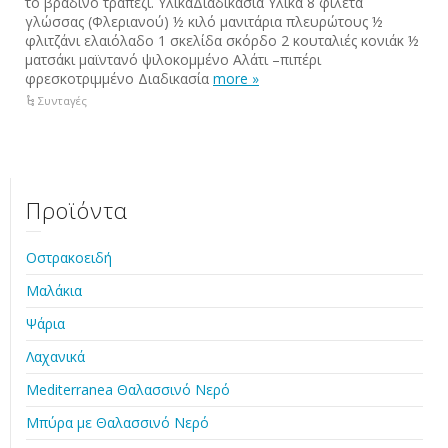
το βραδινό τραπέζι. ΥλικάΔιαδικασία Υλικά 8 φιλέτα
‪γλώσσας (Φλεριανού) ½ κιλό μανιτάρια πλευρώτους ½
φλιτζάνι ελαιόλαδο 1 σκελίδα σκόρδο 2 κουταλιές κονιάκ ½
ματσάκι μαϊντανό ψιλοκομμένο Αλάτι –πιπέρι
φρεσκοτριμμένο Διαδικασία
more »
Συνταγές
Προϊόντα
Οστρακοειδή
Μαλάκια
Ψάρια
Λαχανικά
Mediterranea Θαλασσινό Νερό
Μπύρα με Θαλασσινό Νερό