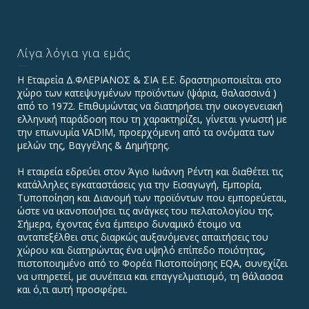
Λίγα λόγια για εμάς
Η Εταιρεία Δ.ΦΛΕΡΙΑΝΟΣ & ΣΙΑ Ε.Ε. δραστηριοποιείται στο
χώρο των κατεψυγμένων προϊόντων (ψάρια, θαλασσινά )
από το 1972. Επιθυμώντας να διατηρήσει την οικογενειακή
ελληνική παράδοση που τη χαρακτηρίζει, γίνεται γνωστή με
την επωνυμία VADIΜ, προερχόμενη από τα ονόματα των
μελών της, Βαγγέλης & Δημήτρης.
Η εταιρεία εδρεύει στον Άγιο Ιωάννη Ρέντη και διαθέτει τις
κατάλληλες εγκαταστάσεις για την Εισαγωγή, Εμπορία,
Τυποποίηση και Διανομή των προϊόντων που εμπορεύεται,
ώστε να ικανοποιήσει τις ανάγκες του πελατολογίου της.
Σήμερα, έχοντας ένα έμπειρο δυναμικό έτοιμο να
ανταπεξέλθει στις διαρκώς αυξανόμενες απαιτήσεις του
χώρου και διατηρώντας ένα υψηλό επίπεδο ποιότητας,
πιστοποιημένο από το Φορέα Πιστοποίησης EQA, συνεχίζει
να υπηρετεί, με συνέπεια και επαγγελματισμό, τη θάλασσα
και ό,τι αυτή προσφέρει.