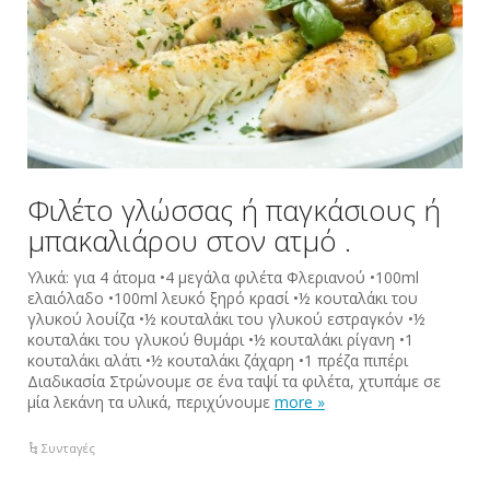
Φιλέτο γλώσσας ή παγκάσιους ή
μπακαλιάρου στον ατμό .
Υλικά: για 4 άτομα •4 μεγάλα φιλέτα Φλεριανού •100ml
ελαιόλαδο •100ml λευκό ξηρό κρασί •½ κουταλάκι του
γλυκού λουίζα •½ κουταλάκι του γλυκού εστραγκόν •½
κουταλάκι του γλυκού θυμάρι •½ κουταλάκι ρίγανη •1
κουταλάκι αλάτι •½ κουταλάκι ζάχαρη •1 πρέζα πιπέρι
Διαδικασία Στρώνουμε σε ένα ταψί τα φιλέτα, χτυπάμε σε
μία λεκάνη τα υλικά, περιχύνουμε
more »
Συνταγές