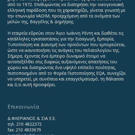
από το 1972. Επιθυμώντας να διατηρήσει την οικογενειακή
ελληνική παράδοση που τη χαρακτηρίζει, γίνεται γνωστή με
την επωνυμία VADIΜ, προερχόμενη από τα ονόματα των
μελών της, Βαγγέλης & Δημήτρης.
Η εταιρεία εδρεύει στον Άγιο Ιωάννη Ρέντη και διαθέτει τις
κατάλληλες εγκαταστάσεις για την Εισαγωγή, Εμπορία,
Τυποποίηση και Διανομή των προϊόντων που εμπορεύεται,
ώστε να ικανοποιήσει τις ανάγκες του πελατολογίου της.
Σήμερα, έχοντας ένα έμπειρο δυναμικό έτοιμο να
ανταπεξέλθει στις διαρκώς αυξανόμενες απαιτήσεις του
χώρου και διατηρώντας ένα υψηλό επίπεδο ποιότητας,
πιστοποιημένο από το Φορέα Πιστοποίησης EQA, συνεχίζει
να υπηρετεί, με συνέπεια και επαγγελματισμό, τη θάλασσα
και ό,τι αυτή προσφέρει.
Επικοινωνία
Δ.ΦΛΕΡΙΑΝΟΣ & ΣΙΑ Ε.Ε.
τηλ. 210 4822372
fax. 210 4833679