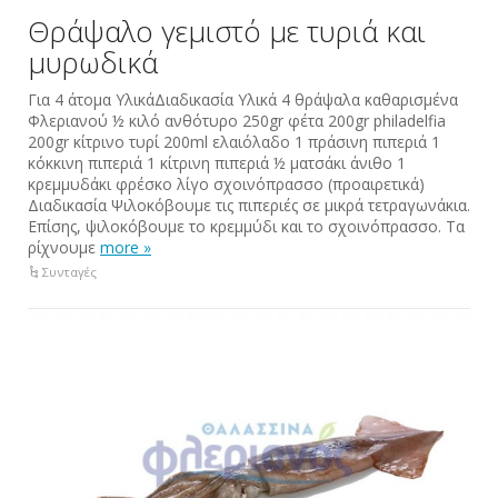
Θράψαλο γεμιστό με τυριά και
μυρωδικά
Για 4 άτομα ΥλικάΔιαδικασία Υλικά 4 θράψαλα καθαρισμένα
Φλεριανού ½ κιλό ανθότυρο 250gr φέτα 200gr philadelfia
200gr κίτρινο τυρί 200ml ελαιόλαδο 1 πράσινη πιπεριά 1
κόκκινη πιπεριά 1 κίτρινη πιπεριά ½ ματσάκι άνιθο 1
κρεμμυδάκι φρέσκο λίγο σχοινόπρασσο (προαιρετικά)
Διαδικασία Ψιλοκόβουμε τις πιπεριές σε μικρά τετραγωνάκια.
Επίσης, ψιλοκόβουμε το κρεμμύδι και το σχοινόπρασσο. Τα
ρίχνουμε
more »
Συνταγές