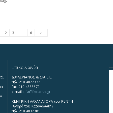
Bag,
2
3
…
6
Επικοινωνία
ται
Δ.ΦΛΕΡΙΑΝΟΣ & ΣΙΑ Ε.Ε.
τηλ. 210 4822372
ει
fax. 210 4833679
e-mail
info@flerianos.gr
IΜ,
ΚΕΝΤΡΙΚΗ ΛΑΧΑΝΑΓΟΡΑ του ΡΕΝΤΗ
(Αγορά του Καταναλωτή)
τηλ. 210 4832381