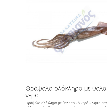
Θράψαλο ολόκληρο με θαλα
νερό
Θράψαλο ολόκληρο με θαλασσινό νερό – Squid ar