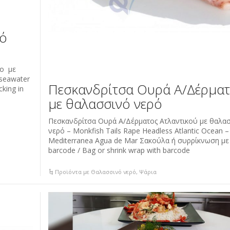
νό
το με
 seawater
Πεσκανδρίτσα Ουρά Α/Δέρμα
king in
με θαλασσινό νερό
Πεσκανδρίτσα Ουρά Α/Δέρματος Ατλαντικού με θαλα
νερό – Monkfish Tails Rape Headless Atlantic Ocean –
Mediterranea Agua de Mar Σακούλα ή συρρίκνωση με
barcode / Bag or shrink wrap with barcode
Προϊόντα με Θαλασσινό νερό
,
Ψάρια