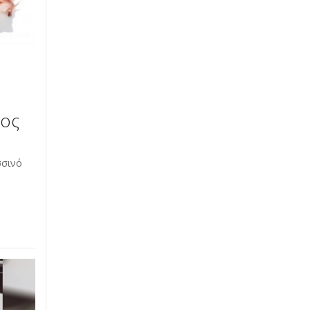
τος
σσινό