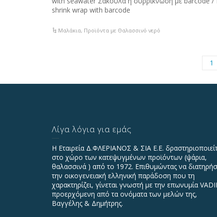
with seawater Σακούλα ή συρρίκνωση με barcode / 
shrink wrap with barcode
Μαλάκια
,
Προϊόντα με Θαλασσινό νερό
1
Λίγα λόγια για εμάς
Η Εταιρεία Δ.ΦΛΕΡΙΑΝΟΣ & ΣΙΑ Ε.Ε. δραστηριοποιεί
στο χώρο των κατεψυγμένων προϊόντων (ψάρια,
θαλασσινά ) από το 1972. Επιθυμώντας να διατηρήσ
την οικογενειακή ελληνική παράδοση που τη
χαρακτηρίζει, γίνεται γνωστή με την επωνυμία VAD
προερχόμενη από τα ονόματα των μελών της,
Βαγγέλης & Δημήτρης.