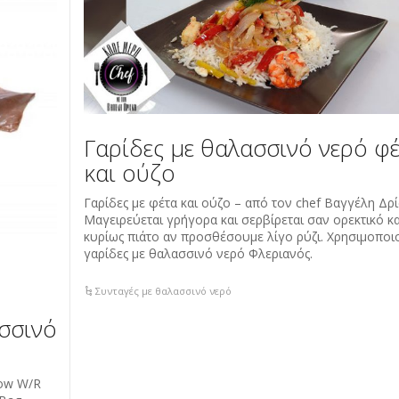
Γαρίδες με θαλασσινό νερό φ
και ούζο
Γαρίδες με φέτα και ούζο – από τον chef Βαγγέλη Δρ
Μαγειρεύεται γρήγορα και σερβίρεται σαν ορεκτικό κ
κυρίως πιάτο αν προσθέσουμε λίγο ρύζι. Χρησιμοποι
γαρίδες με θαλασσινό νερό Φλεριανός.
Συνταγές με θαλασσινό νερό
σσινό
row W/R