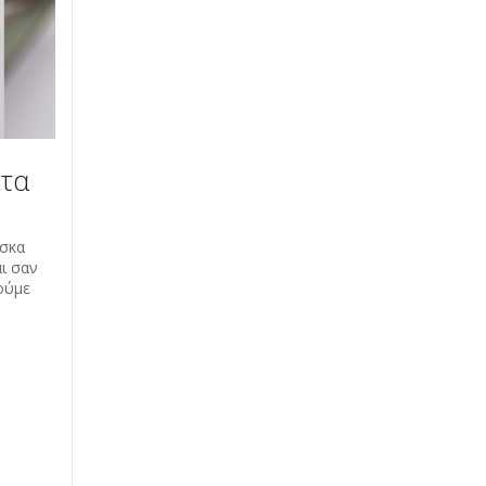
έτα
ίσκα
αι σαν
ούμε