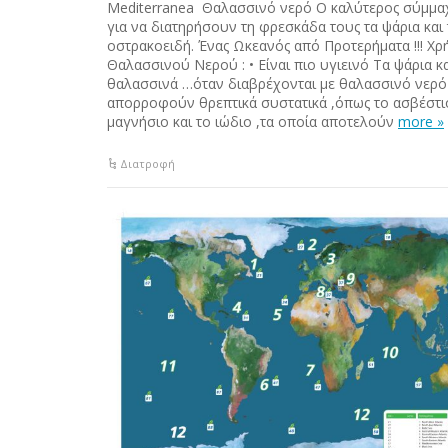
Mediterranea Θαλασσινό νερό Ο καλύτερος σύμμαχ
για να διατηρήσουν τη φρεσκάδα τους τα ψάρια και 
οστρακοειδή. Ένας Ωκεανός από Προτερήματα !!! Χρ
Θαλασσινού Νερού : • Είναι πιο υγιεινό Τα ψάρια κα
θαλασσινά …όταν διαβρέχονται με θαλασσινό νερό
απορροφούν θρεπτικά συστατικά ,όπως το ασβέστιο
μαγνήσιο και το ιώδιο ,τα οποία αποτελούν
more »
Διατροφή