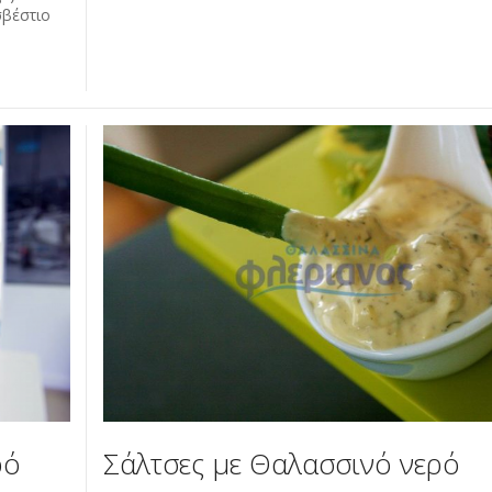
σβέστιο
Σάλτσες με Θαλασσινό νερό
ρό