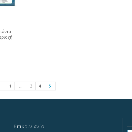
οϊόντα
εριοχή
1
…
3
4
5
Επικοινωνία