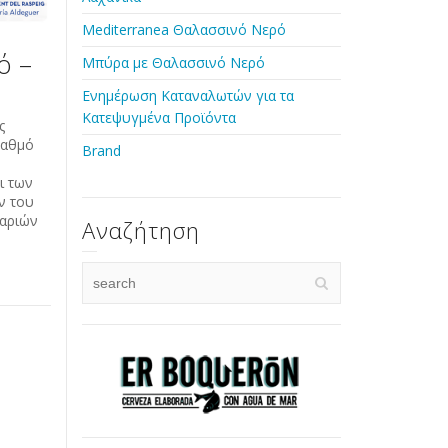
Mediterranea Θαλασσινό Νερό
ό –
Μπύρα με Θαλασσινό Νερό
Ενημέρωση Καταναλωτών για τα
Κατεψυγμένα Προϊόντα
ς
βαθμό
Brand
ι των
ν του
ψαριών
Αναζήτηση