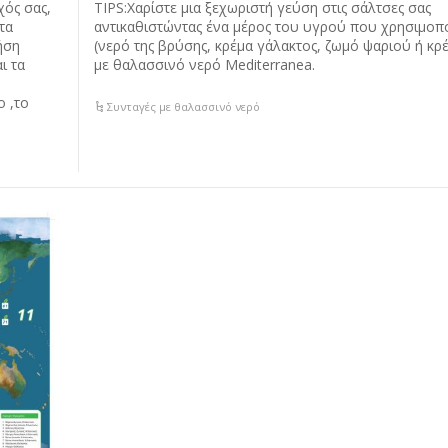
TIPS:Χαρίστε μια ξεχωριστή γεύση στις σάλτσες σας
ός σας,
αντικαθιστώντας ένα μέρος του υγρού που χρησιμοπο
τα
(νερό της βρύσης, κρέμα γάλακτος, ζωμό ψαριού ή κρ
ήση
με θαλασσινό νερό Μediterranea.
ι τα
 ,το
Συνταγές με θαλασσινό νερό