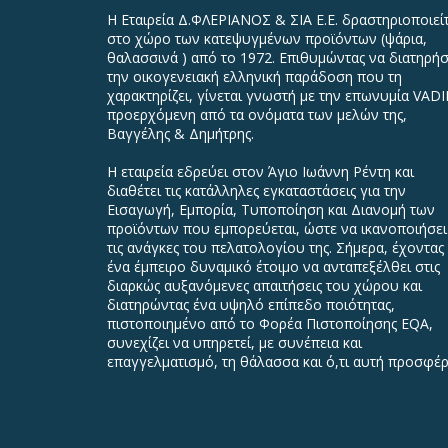
Η Εταιρεία Δ.ΦΛΕΡΙΑΝΟΣ & ΣΙΑ Ε.Ε. δραστηριοποιεί
στο χώρο των κατεψυγμένων προϊόντων (ψάρια,
θαλασσινά ) από το 1972. Επιθυμώντας να διατηρήσ
την οικογενειακή ελληνική παράδοση που τη
χαρακτηρίζει, γίνεται γνωστή με την επωνυμία VAD
προερχόμενη από τα ονόματα των μελών της,
Βαγγέλης & Δημήτρης.
Η εταιρεία εδρεύει στον Άγιο Ιωάννη Ρέντη και
διαθέτει τις κατάλληλες εγκαταστάσεις για την
Εισαγωγή, Εμπορία, Τυποποίηση και Διανομή των
προϊόντων που εμπορεύεται, ώστε να ικανοποιήσει
τις ανάγκες του πελατολογίου της. Σήμερα, έχοντας
ένα έμπειρο δυναμικό έτοιμο να ανταπεξέλθει στις
διαρκώς αυξανόμενες απαιτήσεις του χώρου και
διατηρώντας ένα υψηλό επίπεδο ποιότητας,
πιστοποιημένο από το Φορέα Πιστοποίησης EQA,
συνεχίζει να υπηρετεί, με συνέπεια και
επαγγελματισμό, τη θάλασσα και ό,τι αυτή προσφέρ