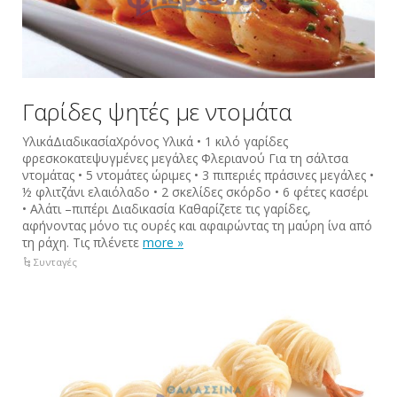
Γαρίδες ψητές με ντομάτα
ΥλικάΔιαδικασίαΧρόνος Υλικά • 1 κιλό γαρίδες
φρεσκοκατεψυγμένες μεγάλες Φλεριανού Για τη σάλτσα
ντομάτας • 5 ντομάτες ώριμες • 3 πιπεριές πράσινες μεγάλες •
½ φλιτζάνι ελαιόλαδο • 2 σκελίδες σκόρδο • 6 φέτες κασέρι
• Αλάτι –πιπέρι Διαδικασία Καθαρίζετε τις γαρίδες,
αφήνοντας μόνο τις ουρές και αφαιρώντας τη μαύρη ίνα από
τη ράχη. Τις πλένετε
more »
Συνταγές