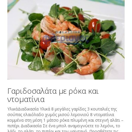
Γαριδοσαλάτα με ρόκα και
ντοματίνια
ΥλικάΔιαδικασία Υλικά 8 μεγάλες γαρίδες 3 κουταλιές της
σούπας ελαιόλαδο χυμός μισού λεμονιού 8 ντοματίνια
κομμένα στη μέση 1 μάτσο ρόκα πλυμένη και στεγνή αλάτι –
πιπέρι Διαδικασία Σε ένα μπολ αναμειγνύετε το λεμόνι, το
λάδι, το αλάτι, το πιπέρι και τον μαϊντανό. Προσθέτετε τις