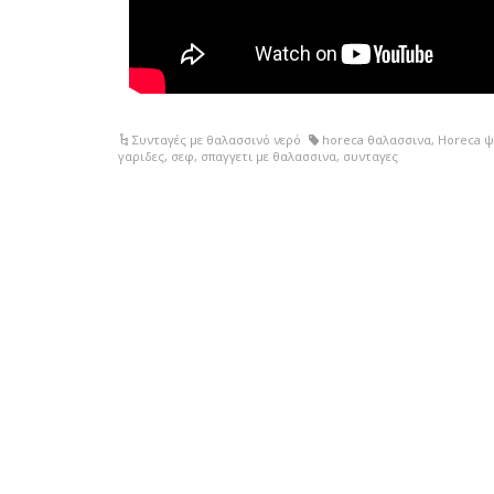
Συνταγές με θαλασσινό νερό
horeca θαλασσινα
,
Horeca 
γαριδες
,
σεφ
,
σπαγγετι με θαλασσινα
,
συνταγες