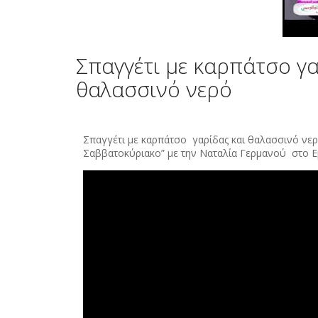
Σπαγγέτι με καρπάτσο γα
θαλασσινό νερό
Σπαγγέτι με καρπάτσο γαρίδας και θαλασσινό νε
Σαββατοκύριακο” με την Ναταλία Γερμανού στο E