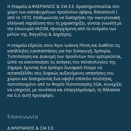
Η Εταιρεία Δ.ΦΛΕΡΙΑΝΟΣ & ΣΙΑ Ε.Ε. δραστηριοποιείται στο
χώρο των κατεψυγμένων προϊόντων (ψάρια, θαλασσινά )
από το 1972. Επιθυμώντας να διατηρήσει την οικογενειακή
ελληνική παράδοση που τη χαρακτηρίζει, γίνεται γνωστή με
την επωνυμία VADIΜ, προερχόμενη από τα ονόματα των
μελών της, Βαγγέλης & Δημήτρης.
Η εταιρεία εδρεύει στον Άγιο Ιωάννη Ρέντη και διαθέτει τις
κατάλληλες εγκαταστάσεις για την Εισαγωγή, Εμπορία,
Τυποποίηση και Διανομή των προϊόντων που εμπορεύεται,
ώστε να ικανοποιήσει τις ανάγκες του πελατολογίου της.
Σήμερα, έχοντας ένα έμπειρο δυναμικό έτοιμο να
ανταπεξέλθει στις διαρκώς αυξανόμενες απαιτήσεις του
χώρου και διατηρώντας ένα υψηλό επίπεδο ποιότητας,
πιστοποιημένο από το Φορέα Πιστοποίησης EQA, συνεχίζει
να υπηρετεί, με συνέπεια και επαγγελματισμό, τη θάλασσα
και ό,τι αυτή προσφέρει.
Επικοινωνία
Δ.ΦΛΕΡΙΑΝΟΣ & ΣΙΑ Ε.Ε.