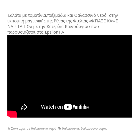
Σαλάτα με τοματίνια,παξιμάδια και Θαλασσινό νερό στην
εκπομπή μαγειρικής της Ρένας της Φτελιάς «ΦΤΙΑΞΕ ΚΑΦΕ
ΝΑ ΣΤΑ ΠΩ» με την Κατερίνα Καινούργιου που
παρουσιάζεται στo ΕpsilonT.V
Συνταγές με θαλασσινό νερό
θαλασσινα
,
θαλασσινο νερο
,