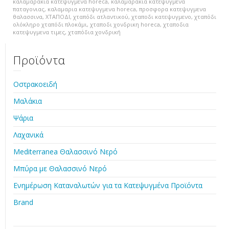
καλαμαρακια κατεψυγμενα horeca
,
καλαμαρακια κατεψυγμενα
παταγονιας
,
καλαμαρια κατεψυγμενα horeca
,
προσφορα κατεψυγμενα
θαλασσινα
,
ΧΤΑΠΟΔΙ
,
χταπόδι ατλαντικού
,
χταποδι κατεψυγμενο
,
χταπόδι
ολόκληρο χταπόδι πλοκάμι
,
χταποδι χονδρικη horeca
,
χταποδια
κατεψυγμενα τιμες
,
χταπόδια χονδρική
Προϊόντα
Οστρακοειδή
Μαλάκια
Ψάρια
Λαχανικά
Mediterranea Θαλασσινό Νερό
Μπύρα με Θαλασσινό Νερό
Ενημέρωση Καταναλωτών για τα Κατεψυγμένα Προϊόντα
Brand