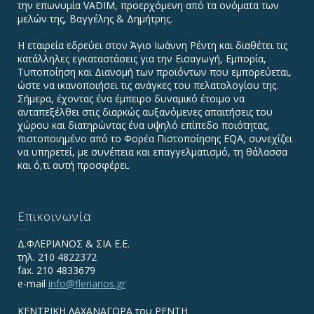
την επωνυμία VADIΜ, προερχόμενη από τα ονόματα των
μελών της, Βαγγέλης & Δημήτρης.
Η εταιρεία εδρεύει στον Άγιο Ιωάννη Ρέντη και διαθέτει τις
κατάλληλες εγκαταστάσεις για την Εισαγωγή, Εμπορία,
Τυποποίηση και Διανομή των προϊόντων που εμπορεύεται,
ώστε να ικανοποιήσει τις ανάγκες του πελατολογίου της.
Σήμερα, έχοντας ένα έμπειρο δυναμικό έτοιμο να
ανταπεξέλθει στις διαρκώς αυξανόμενες απαιτήσεις του
χώρου και διατηρώντας ένα υψηλό επίπεδο ποιότητας,
πιστοποιημένο από το Φορέα Πιστοποίησης EQA, συνεχίζει
να υπηρετεί, με συνέπεια και επαγγελματισμό, τη θάλασσα
και ό,τι αυτή προσφέρει.
Επικοινωνία
Δ.ΦΛΕΡΙΑΝΟΣ & ΣΙΑ Ε.Ε.
τηλ. 210 4822372
fax. 210 4833679
e-mail
info@flerianos.gr
ΚΕΝΤΡΙΚΗ ΛΑΧΑΝΑΓΟΡΑ του ΡΕΝΤΗ