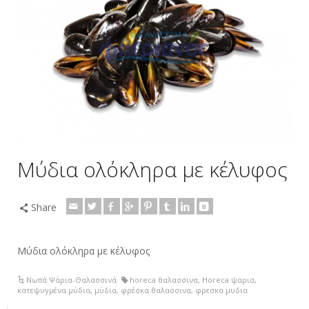
Μύδια ολόκληρα με κέλυφος
Share
Μύδια ολόκληρα με κέλυφος
Νωπά Ψάρια-Θαλασσινά
horeca θαλασσινα
,
Horeca ψαρια
,
κατεψυγμένα μύδια
,
μύδια
,
φρέσκα θαλασσινα
,
φρεσκα μυδια