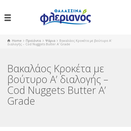
Home
Προϊόντα
Ψάρια
Bακαλάος Κροκέτα με βούτυρο Α'
διαλογής – Cod Nuggets Butter A' Grade
Bακαλάος Κροκέτα με
βούτυρο Α’ διαλογής –
Cod Nuggets Butter A’
Grade