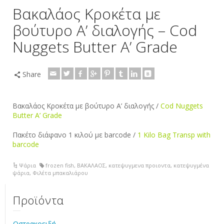
Bακαλάος Κροκέτα με
βούτυρο Α’ διαλογής – Cod
Nuggets Butter A’ Grade
Share
Bακαλάος Κροκέτα με βούτυρο Α’ διαλογής /
Cod Nuggets
Butter A’ Grade
Πακέτο διάφανο 1 κιλού με barcode /
1 Kilo Bag Transp with
barcode
Ψάρια
frozen fish
,
ΒΑΚΑΛΑΟΣ
,
κατεψυγμενα προιοντα
,
κατεψυγμένα
ψάρια
,
Φιλέτα μπακαλιάρου
Προϊόντα
Οστρακοειδή