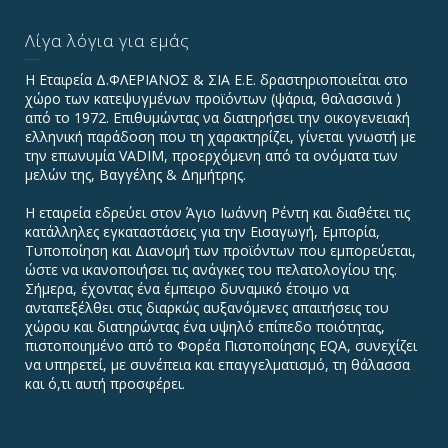
Λίγα λόγια για εμάς
Η Εταιρεία Δ.ΦΛΕΡΙΑΝΟΣ & ΣΙΑ Ε.Ε. δραστηριοποιείται στο
χώρο των κατεψυγμένων προϊόντων (ψάρια, θαλασσινά )
από το 1972. Επιθυμώντας να διατηρήσει την οικογενειακή
ελληνική παράδοση που τη χαρακτηρίζει, γίνεται γνωστή με
την επωνυμία VADIΜ, προερχόμενη από τα ονόματα των
μελών της, Βαγγέλης & Δημήτρης.
Η εταιρεία εδρεύει στον Άγιο Ιωάννη Ρέντη και διαθέτει τις
κατάλληλες εγκαταστάσεις για την Εισαγωγή, Εμπορία,
Τυποποίηση και Διανομή των προϊόντων που εμπορεύεται,
ώστε να ικανοποιήσει τις ανάγκες του πελατολογίου της.
Σήμερα, έχοντας ένα έμπειρο δυναμικό έτοιμο να
ανταπεξέλθει στις διαρκώς αυξανόμενες απαιτήσεις του
χώρου και διατηρώντας ένα υψηλό επίπεδο ποιότητας,
πιστοποιημένο από το Φορέα Πιστοποίησης EQA, συνεχίζει
να υπηρετεί, με συνέπεια και επαγγελματισμό, τη θάλασσα
και ό,τι αυτή προσφέρει.