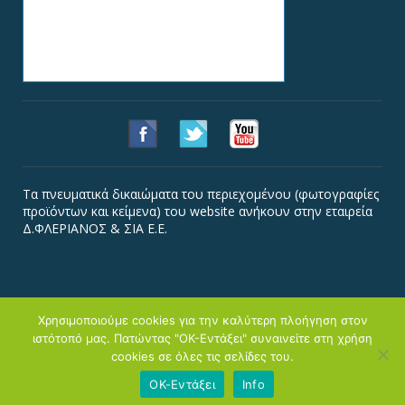
Τα πνευματικά δικαιώματα του περιεχομένου (φωτογραφίες
προϊόντων και κείμενα) του website ανήκουν στην εταιρεία
Δ.ΦΛΕΡΙΑΝΟΣ & ΣΙΑ Ε.Ε.
Χρησιμοποιούμε cookies για την καλύτερη πλοήγηση στον
ιστότοπό μας. Πατώντας "ΟΚ-Εντάξει" συναινείτε στη χρήση
Copyright © Φλεριανός
cookies σε όλες τις σελίδες του.
Αρχική
Εταιρεία
Κατάστημα
Προϊόντα
Συνταγές
Διατροφή
Νέα-Media
Επικοινωνία
Χρήση Cookies
ΟΚ-Εντάξει
Info