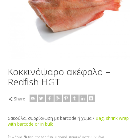
Κοκκινόψαρο ακέφαλο –
Redfish HGT
Share
Σακούλα, συρρίκνωση με barcode ή χυμα /
Bag, shrink wrap
with barcode or in bulk
Ψάρια
fish
,
frozen fish
,
ψαρικά
,
ψαρικά κατεψυγμένα