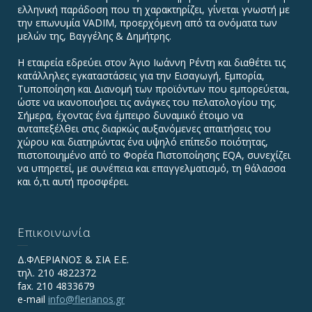
ελληνική παράδοση που τη χαρακτηρίζει, γίνεται γνωστή με
την επωνυμία VADIΜ, προερχόμενη από τα ονόματα των
μελών της, Βαγγέλης & Δημήτρης.
Η εταιρεία εδρεύει στον Άγιο Ιωάννη Ρέντη και διαθέτει τις
κατάλληλες εγκαταστάσεις για την Εισαγωγή, Εμπορία,
Τυποποίηση και Διανομή των προϊόντων που εμπορεύεται,
ώστε να ικανοποιήσει τις ανάγκες του πελατολογίου της.
Σήμερα, έχοντας ένα έμπειρο δυναμικό έτοιμο να
ανταπεξέλθει στις διαρκώς αυξανόμενες απαιτήσεις του
χώρου και διατηρώντας ένα υψηλό επίπεδο ποιότητας,
πιστοποιημένο από το Φορέα Πιστοποίησης EQA, συνεχίζει
να υπηρετεί, με συνέπεια και επαγγελματισμό, τη θάλασσα
και ό,τι αυτή προσφέρει.
Επικοινωνία
Δ.ΦΛΕΡΙΑΝΟΣ & ΣΙΑ Ε.Ε.
τηλ. 210 4822372
fax. 210 4833679
e-mail
info@flerianos.gr