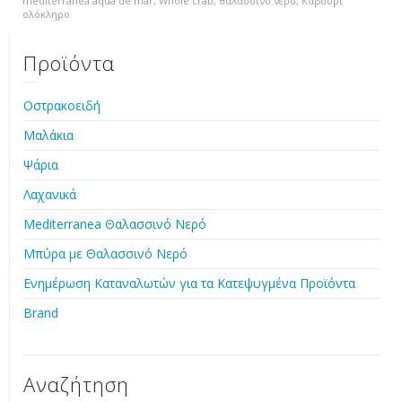
mediterranea aqua de mar
,
Whole crab
,
θαλασσινο νερο
,
Καβούρι
ολόκληρο
Προϊόντα
Οστρακοειδή
Μαλάκια
Ψάρια
Λαχανικά
Mediterranea Θαλασσινό Νερό
Μπύρα με Θαλασσινό Νερό
Ενημέρωση Καταναλωτών για τα Κατεψυγμένα Προϊόντα
Brand
Αναζήτηση