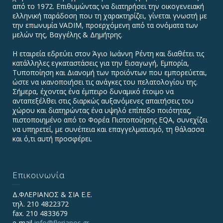
από το 1972. Επιθυμώντας να διατηρήσει την οικογενειακή
ελληνική παράδοση που τη χαρακτηρίζει, γίνεται γνωστή με
την επωνυμία VADIΜ, προερχόμενη από τα ονόματα των
μελών της, Βαγγέλης & Δημήτρης.
Η εταιρεία εδρεύει στον Άγιο Ιωάννη Ρέντη και διαθέτει τις
κατάλληλες εγκαταστάσεις για την Εισαγωγή, Εμπορία,
Τυποποίηση και Διανομή των προϊόντων που εμπορεύεται,
ώστε να ικανοποιήσει τις ανάγκες του πελατολογίου της.
Σήμερα, έχοντας ένα έμπειρο δυναμικό έτοιμο να
ανταπεξέλθει στις διαρκώς αυξανόμενες απαιτήσεις του
χώρου και διατηρώντας ένα υψηλό επίπεδο ποιότητας,
πιστοποιημένο από το Φορέα Πιστοποίησης EQA, συνεχίζει
να υπηρετεί, με συνέπεια και επαγγελματισμό, τη θάλασσα
και ό,τι αυτή προσφέρει.
Επικοινωνία
Δ.ΦΛΕΡΙΑΝΟΣ & ΣΙΑ Ε.Ε.
τηλ. 210 4822372
fax. 210 4833679
e-mail
info@flerianos.gr