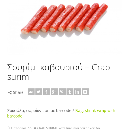
Σουρίμι καβουριού – Crab
surimi
Share
Σακούλα, συρρίκνωση με barcode /
Bag, shrink wrap with
barcode
Οστρακοειδή
CRAB SURIMI
,
κατεψυγμένα οστρακοειδή
,