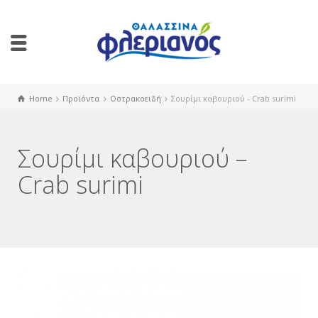
Home
Προϊόντα
Οστρακοειδή
Σουρίμι καβουριού - Crab surimi
Σουρίμι καβουριού –
Crab surimi