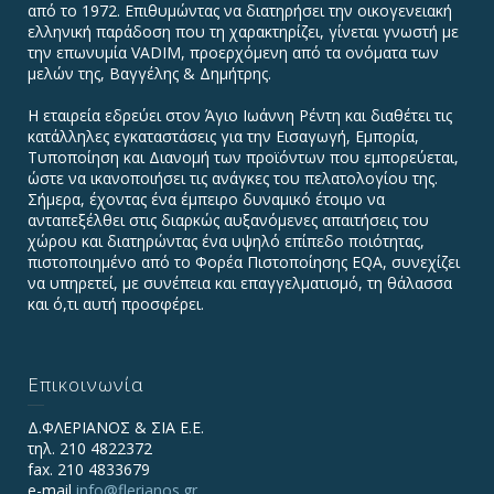
από το 1972. Επιθυμώντας να διατηρήσει την οικογενειακή
ελληνική παράδοση που τη χαρακτηρίζει, γίνεται γνωστή με
την επωνυμία VADIΜ, προερχόμενη από τα ονόματα των
μελών της, Βαγγέλης & Δημήτρης.
Η εταιρεία εδρεύει στον Άγιο Ιωάννη Ρέντη και διαθέτει τις
κατάλληλες εγκαταστάσεις για την Εισαγωγή, Εμπορία,
Τυποποίηση και Διανομή των προϊόντων που εμπορεύεται,
ώστε να ικανοποιήσει τις ανάγκες του πελατολογίου της.
Σήμερα, έχοντας ένα έμπειρο δυναμικό έτοιμο να
ανταπεξέλθει στις διαρκώς αυξανόμενες απαιτήσεις του
χώρου και διατηρώντας ένα υψηλό επίπεδο ποιότητας,
πιστοποιημένο από το Φορέα Πιστοποίησης EQA, συνεχίζει
να υπηρετεί, με συνέπεια και επαγγελματισμό, τη θάλασσα
και ό,τι αυτή προσφέρει.
Επικοινωνία
Δ.ΦΛΕΡΙΑΝΟΣ & ΣΙΑ Ε.Ε.
τηλ. 210 4822372
fax. 210 4833679
e-mail
info@flerianos.gr