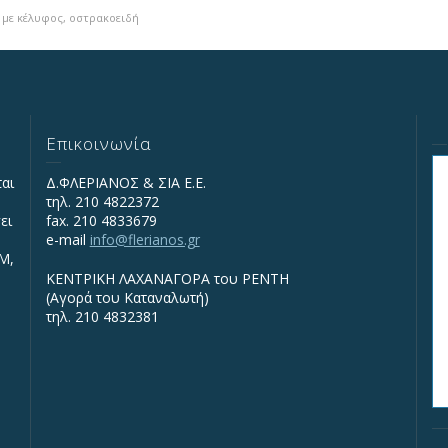
 με κέλυφος
,
οστρακοειδή
Επικοινωνία
ται
Δ.ΦΛΕΡΙΑΝΟΣ & ΣΙΑ Ε.Ε.
τηλ. 210 4822372
ει
fax. 210 4833679
e-mail
info@flerianos.gr
IΜ,
ΚΕΝΤΡΙΚΗ ΛΑΧΑΝΑΓΟΡΑ του ΡΕΝΤΗ
(Αγορά του Καταναλωτή)
τηλ. 210 4832381