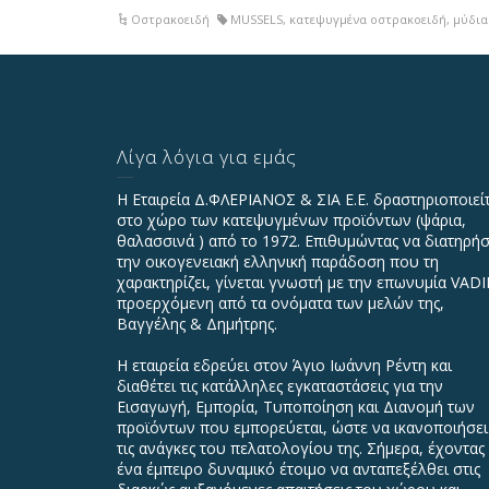
Οστρακοειδή
MUSSELS
,
κατεψυγμένα οστρακοειδή
,
μύδια
Λίγα λόγια για εμάς
Η Εταιρεία Δ.ΦΛΕΡΙΑΝΟΣ & ΣΙΑ Ε.Ε. δραστηριοποιεί
στο χώρο των κατεψυγμένων προϊόντων (ψάρια,
θαλασσινά ) από το 1972. Επιθυμώντας να διατηρήσ
την οικογενειακή ελληνική παράδοση που τη
χαρακτηρίζει, γίνεται γνωστή με την επωνυμία VAD
προερχόμενη από τα ονόματα των μελών της,
Βαγγέλης & Δημήτρης.
Η εταιρεία εδρεύει στον Άγιο Ιωάννη Ρέντη και
διαθέτει τις κατάλληλες εγκαταστάσεις για την
Εισαγωγή, Εμπορία, Τυποποίηση και Διανομή των
προϊόντων που εμπορεύεται, ώστε να ικανοποιήσει
τις ανάγκες του πελατολογίου της. Σήμερα, έχοντας
ένα έμπειρο δυναμικό έτοιμο να ανταπεξέλθει στις