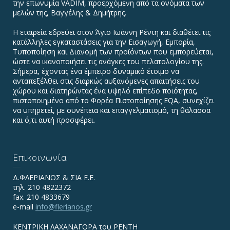
την επωνυμία VADIΜ, προερχόμενη από τα ονόματα των
μελών της, Βαγγέλης & Δημήτρης.
Η εταιρεία εδρεύει στον Άγιο Ιωάννη Ρέντη και διαθέτει τις
κατάλληλες εγκαταστάσεις για την Εισαγωγή, Εμπορία,
Τυποποίηση και Διανομή των προϊόντων που εμπορεύεται,
ώστε να ικανοποιήσει τις ανάγκες του πελατολογίου της.
Σήμερα, έχοντας ένα έμπειρο δυναμικό έτοιμο να
ανταπεξέλθει στις διαρκώς αυξανόμενες απαιτήσεις του
χώρου και διατηρώντας ένα υψηλό επίπεδο ποιότητας,
πιστοποιημένο από το Φορέα Πιστοποίησης EQA, συνεχίζει
να υπηρετεί, με συνέπεια και επαγγελματισμό, τη θάλασσα
και ό,τι αυτή προσφέρει.
Επικοινωνία
Δ.ΦΛΕΡΙΑΝΟΣ & ΣΙΑ Ε.Ε.
τηλ. 210 4822372
fax. 210 4833679
e-mail
info@flerianos.gr
ΚΕΝΤΡΙΚΗ ΛΑΧΑΝΑΓΟΡΑ του ΡΕΝΤΗ