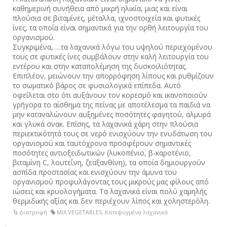
καθημερινή συνήθεια από μικρή ηλικία, μιας και είναι
πλούσια σε βιταμίνες, μέταλλα, ιχνοστοιχεία και φυτικές
ίνες, τα οποία είναι σημαντικά για την ορθή λειτουργία του
οργανισμού.
Συγκριμένα, …τα λαχανικά λόγω του υψηλού περιεχομένου
τους σε φυτικές ίνες συμβάλουν στην καλή λειτουργία του
εντέρου και στην καταπολέμηση της δυσκοιλιότητας.
Επιπλέον, μειώνουν την απορρόφηση λίπους και ρυθμίζουν
το σωματικό βάρος σε φυσιολογικά επίπεδα. Αυτό
οφείλεται στο ότι αυξάνουν τον κορεσμό και ικανοποιούν
γρήγορα το αίσθημα της πείνας με αποτέλεσμα τα παιδιά να
μην καταναλώνουν αυξημένες ποσότητες φαγητού, αλμυρά
και γλυκά σνακ. Επίσης, τα λαχανικά χάρη στην πλούσια
περιεκτικότητά τους σε νερό ενισχύουν την ενυδάτωση του
οργανισμού και ταυτόχρονα προσφέρουν σημαντικές
ποσότητες αντιοξειδωτικών (λυκοπένιο, β-καροτένιο,
βιταμίνη C, λουτεΐνη, ζεαξανθίνη), τα οποία δημιουργούν
ασπίδα προστασίας και ενισχύουν την άμυνα του
οργανισμού προφυλάγοντας τους μικρούς μας φίλους από
ιώσεις και κρυολογήματα. Τα λαχανικά είναι πολύ χαμηλής
θερμιδικής αξίας και δεν περιέχουν λίπος και χοληστερόλη.
Διατροφή
MIX VEGETABLES
,
Κατεψυγμένα λαχανικά