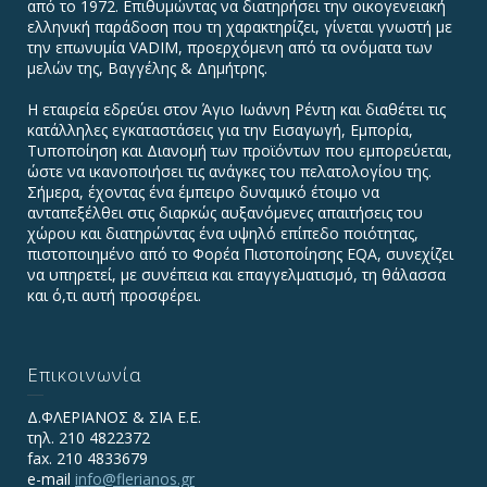
από το 1972. Επιθυμώντας να διατηρήσει την οικογενειακή
ελληνική παράδοση που τη χαρακτηρίζει, γίνεται γνωστή με
την επωνυμία VADIΜ, προερχόμενη από τα ονόματα των
μελών της, Βαγγέλης & Δημήτρης.
Η εταιρεία εδρεύει στον Άγιο Ιωάννη Ρέντη και διαθέτει τις
κατάλληλες εγκαταστάσεις για την Εισαγωγή, Εμπορία,
Τυποποίηση και Διανομή των προϊόντων που εμπορεύεται,
ώστε να ικανοποιήσει τις ανάγκες του πελατολογίου της.
Σήμερα, έχοντας ένα έμπειρο δυναμικό έτοιμο να
ανταπεξέλθει στις διαρκώς αυξανόμενες απαιτήσεις του
χώρου και διατηρώντας ένα υψηλό επίπεδο ποιότητας,
πιστοποιημένο από το Φορέα Πιστοποίησης EQA, συνεχίζει
να υπηρετεί, με συνέπεια και επαγγελματισμό, τη θάλασσα
και ό,τι αυτή προσφέρει.
Επικοινωνία
Δ.ΦΛΕΡΙΑΝΟΣ & ΣΙΑ Ε.Ε.
τηλ. 210 4822372
fax. 210 4833679
e-mail
info@flerianos.gr