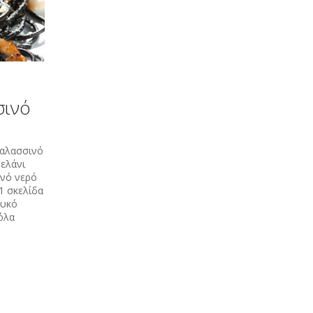
σινό
θαλασσινό
μελάνι
ινό νερό
1 σκελίδα
ευκό
όλα