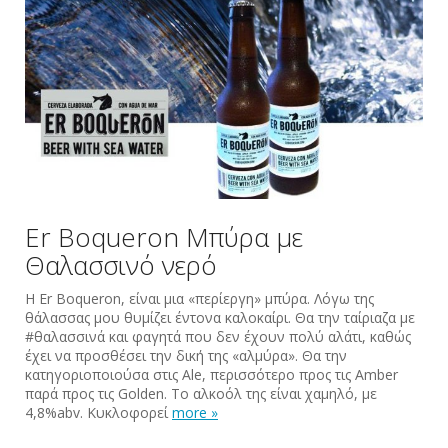
‎Er‬ ‪Boqueron Μπύρα με
Θαλασσινό νερό
Η ‪‎Er‬ ‪‎Boqueron‬, είναι μια «περίεργη» ‪μπύρα‬. Λόγω της
θάλασσας μου θυμίζει έντονα καλοκαίρι. Θα την ταίριαζα με
‪#‎θαλασσινά‬ και φαγητά που δεν έχουν πολύ αλάτι, καθώς
έχει να προσθέσει την δική της «αλμύρα». Θα την
κατηγοριοποιούσα στις Ale, περισσότερο προς τις Amber
παρά προς τις Golden. Το αλκοόλ της είναι χαμηλό, με
4,8%abv. Κυκλοφορεί
more »