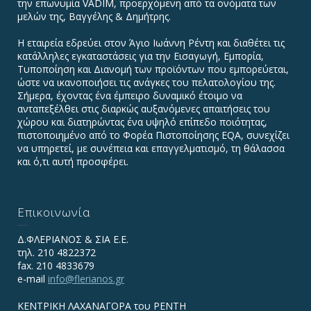
την επωνυμία VADIΜ, προερχόμενη από τα ονόματα των
μελών της, Βαγγέλης & Δημήτρης.
Η εταιρεία εδρεύει στον Άγιο Ιωάννη Ρέντη και διαθέτει τις
κατάλληλες εγκαταστάσεις για την Εισαγωγή, Εμπορία,
Τυποποίηση και Διανομή των προϊόντων που εμπορεύεται,
ώστε να ικανοποιήσει τις ανάγκες του πελατολογίου της.
Σήμερα, έχοντας ένα έμπειρο δυναμικό έτοιμο να
ανταπεξέλθει στις διαρκώς αυξανόμενες απαιτήσεις του
χώρου και διατηρώντας ένα υψηλό επίπεδο ποιότητας,
πιστοποιημένο από το Φορέα Πιστοποίησης EQA, συνεχίζει
να υπηρετεί, με συνέπεια και επαγγελματισμό, τη θάλασσα
και ό,τι αυτή προσφέρει.
Επικοινωνία
Δ.ΦΛΕΡΙΑΝΟΣ & ΣΙΑ Ε.Ε.
τηλ. 210 4822372
fax. 210 4833679
e-mail
info@flerianos.gr
ΚΕΝΤΡΙΚΗ ΛΑΧΑΝΑΓΟΡΑ του ΡΕΝΤΗ