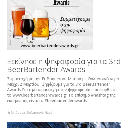
Ξεκίνησε η ψηφοφορία για τα 3rd
BeerBartender Awards
Συμμετοχή με την Er‬ ‪Boqueron- Μπύρα με Θαλασσινό νερό
Μέχρι 2 Μαρτίου, ψηφίζουμε για τα 3rd BeerBartender
Awards Για την συμμετοχή στην ψηφοφορία επισκεφθείτε
το www.beerbartenderawards.gr Το επίσημο ‪#‎hashtag‬ της
εκδήλωσης είναι το ‪#‎beerbartenderawards ‪‪‪‪
Μπύρα με Θαλασσινό Νερό