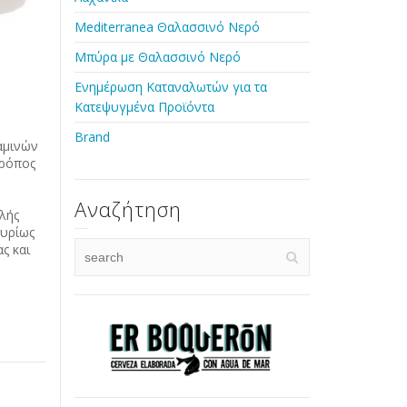
Mediterranea Θαλασσινό Νερό
Μπύρα με Θαλασσινό Νερό
Ενημέρωση Καταναλωτών για τα
Κατεψυγμένα Προϊόντα
Brand
ταμινών
τρόπος
Αναζήτηση
λής
κυρίως
ς και