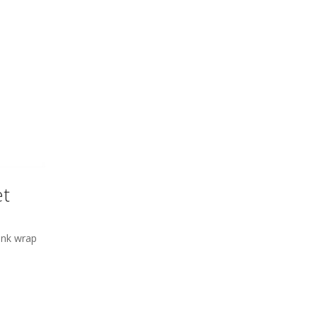
et
ink wrap