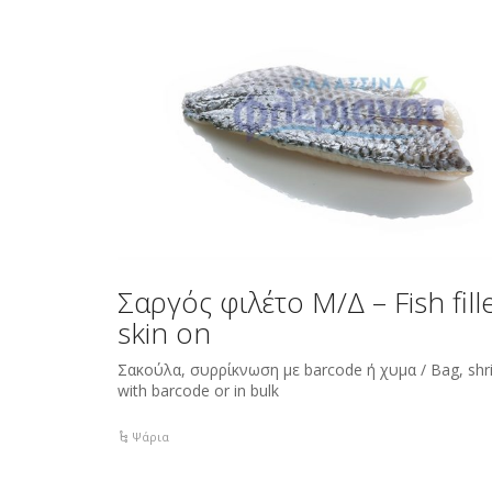
Σαργός φιλέτο Μ/Δ – Fish fill
skin on
Σακούλα, συρρίκνωση με barcode ή χυμα / Bag, shr
with barcode or in bulk
Ψάρια