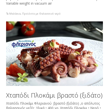
Variable weight in vacuum air
Μαλάκια
,
Προϊόντα με Θαλασσινό νερό
Xταπόδι Πλοκάμι βραστό (ξιδάτο)
Xταπόδι Πλοκάμι Φλεριανού βραστό (ξιδάτο) ,ο απόλυτος
θαλασσινός μεζές. Υλικά • 400 γρ. Xταπόδι Πλοκάμι • Νερό •