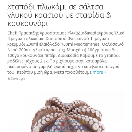
Χταπόδι πλωκάμι σε σάλτσα
γλυκού κρασιού με σταφίδα &
κουκουνάρι
Chef: Πρασατζής Χρυσόστομος ΥλικάΔιαδικασίαΧρόνος Υλικά
4 μεγάλα πλωκάμια Χταποδιού Φλεριανού 1 μεγάλο
κρεμμύδι 200ml ελαιόλαδο 100ml Mediterranea Θαλασσινό
Νερό 200ml γλυκό κρασί (πχ Μοσχάτο) 100γρ σταφίδες
100γρ κουκουνάρι πιπέρι Διαδικασία Κόβουμε το χταπόδι
ροδέλες πάχους 2 εκ. Το ρίχνουμε στην κατσαρόλα
σκεπασμένο σε χαμηλή φωτιά μέχρι να κατεβάσει τα υγρά
του, περίπου μισή ώρα. Μετά προσθέτουμε
more »
Συνταγές