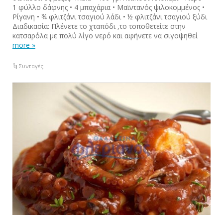
1 φύλλο δάφνης • 4 μπαχάρια • Μαϊντανός ψιλοκομμένος •
Ρίγανη • ¾ φλιτζάνι τσαγιού λάδι • ½ φλιτζάνι τσαγιού ξύδι
Διαδικασία: Πλένετε το χταπόδι ,το τοποθετείτε στην
κατσαρόλα με πολύ λίγο νερό και αφήνετε να σιγοψηθεί
more »
Συνταγές