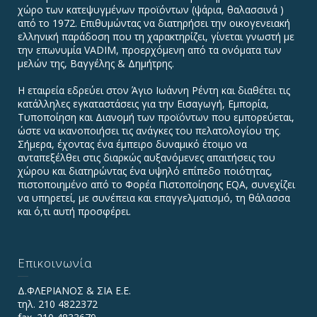
χώρο των κατεψυγμένων προϊόντων (ψάρια, θαλασσινά )
από το 1972. Επιθυμώντας να διατηρήσει την οικογενειακή
ελληνική παράδοση που τη χαρακτηρίζει, γίνεται γνωστή με
την επωνυμία VADIΜ, προερχόμενη από τα ονόματα των
μελών της, Βαγγέλης & Δημήτρης.
Η εταιρεία εδρεύει στον Άγιο Ιωάννη Ρέντη και διαθέτει τις
κατάλληλες εγκαταστάσεις για την Εισαγωγή, Εμπορία,
Τυποποίηση και Διανομή των προϊόντων που εμπορεύεται,
ώστε να ικανοποιήσει τις ανάγκες του πελατολογίου της.
Σήμερα, έχοντας ένα έμπειρο δυναμικό έτοιμο να
ανταπεξέλθει στις διαρκώς αυξανόμενες απαιτήσεις του
χώρου και διατηρώντας ένα υψηλό επίπεδο ποιότητας,
πιστοποιημένο από το Φορέα Πιστοποίησης EQA, συνεχίζει
να υπηρετεί, με συνέπεια και επαγγελματισμό, τη θάλασσα
και ό,τι αυτή προσφέρει.
Επικοινωνία
Δ.ΦΛΕΡΙΑΝΟΣ & ΣΙΑ Ε.Ε.
τηλ. 210 4822372