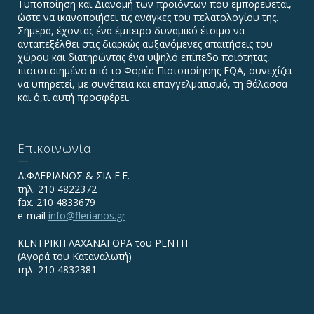
Τυποποίηση και Διανομή των προϊόντων που εμπορεύεται,
ώστε να ικανοποιήσει τις ανάγκες του πελατολογίου της.
Σήμερα, έχοντας ένα έμπειρο δυναμικό έτοιμο να
ανταπεξέλθει στις διαρκώς αυξανόμενες απαιτήσεις του
χώρου και διατηρώντας ένα υψηλό επίπεδο ποιότητας,
πιστοποιημένο από το Φορέα Πιστοποίησης EQA, συνεχίζει
να υπηρετεί, με συνέπεια και επαγγελματισμό, τη θάλασσα
και ό,τι αυτή προσφέρει.
Επικοινωνία
Δ.ΦΛΕΡΙΑΝΟΣ & ΣΙΑ Ε.Ε.
τηλ. 210 4822372
fax. 210 4833679
e-mail
info@flerianos.gr
ΚΕΝΤΡΙΚΗ ΛΑΧΑΝΑΓΟΡΑ του ΡΕΝΤΗ
(Αγορά του Καταναλωτή)
τηλ. 210 4832381