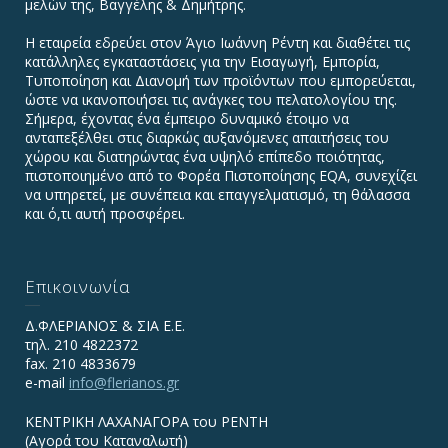
μελών της, Βαγγέλης & Δημήτρης.
Η εταιρεία εδρεύει στον Άγιο Ιωάννη Ρέντη και διαθέτει τις
κατάλληλες εγκαταστάσεις για την Εισαγωγή, Εμπορία,
Τυποποίηση και Διανομή των προϊόντων που εμπορεύεται,
ώστε να ικανοποιήσει τις ανάγκες του πελατολογίου της.
Σήμερα, έχοντας ένα έμπειρο δυναμικό έτοιμο να
ανταπεξέλθει στις διαρκώς αυξανόμενες απαιτήσεις του
χώρου και διατηρώντας ένα υψηλό επίπεδο ποιότητας,
πιστοποιημένο από το Φορέα Πιστοποίησης EQA, συνεχίζει
να υπηρετεί, με συνέπεια και επαγγελματισμό, τη θάλασσα
και ό,τι αυτή προσφέρει.
Επικοινωνία
Δ.ΦΛΕΡΙΑΝΟΣ & ΣΙΑ Ε.Ε.
τηλ. 210 4822372
fax. 210 4833679
e-mail
info@flerianos.gr
ΚΕΝΤΡΙΚΗ ΛΑΧΑΝΑΓΟΡΑ του ΡΕΝΤΗ
(Αγορά του Καταναλωτή)