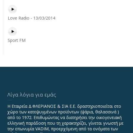
Love Radio - 13/03/2014
Sport FM
Λίγα λόγια για εμάς
Η Εταιρεία Δ.ΦΛΕΡΙΑΝΟΣ & ΣΙΑ Ε.Ε. δραστηριοποιείται στο
χώρο των κατεψυγμένων προϊόντων (ψάρια, θαλασσινά )
από το 1972. Επιθυμώντας να διατηρήσει την οικογενειακή
ελληνική παράδοση που τη χαρακτηρίζει, γίνεται γνωστή με
την επωνυμία VADIΜ, προερχόμενη από τα ονόματα των