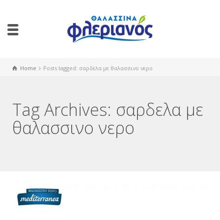
Home
Posts tagged: σαρδελα με θαλασσινο νερο
Tag Archives: σαρδελα με
θαλασσινο νερο