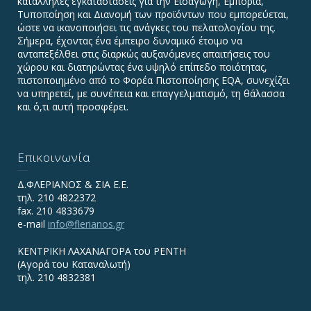
κατάλληλες εγκαταστάσεις για την Εισαγωγή, Εμπορία,
Τυποποίηση και Διανομή των προϊόντων που εμπορεύεται,
ώστε να ικανοποιήσει τις ανάγκες του πελατολογίου της.
Σήμερα, έχοντας ένα έμπειρο δυναμικό έτοιμο να
ανταπεξέλθει στις διαρκώς αυξανόμενες απαιτήσεις του
χώρου και διατηρώντας ένα υψηλό επίπεδο ποιότητας,
πιστοποιημένο από το Φορέα Πιστοποίησης EQA, συνεχίζει
να υπηρετεί, με συνέπεια και επαγγελματισμό, τη θάλασσα
και ό,τι αυτή προσφέρει.
Επικοινωνία
Δ.ΦΛΕΡΙΑΝΟΣ & ΣΙΑ Ε.Ε.
τηλ. 210 4822372
fax. 210 4833679
e-mail
info@flerianos.gr
ΚΕΝΤΡΙΚΗ ΛΑΧΑΝΑΓΟΡΑ του ΡΕΝΤΗ
(Αγορά του Καταναλωτή)
τηλ. 210 4832381