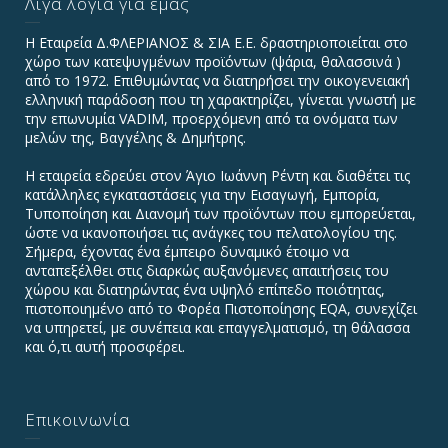
Λίγα λόγια για εμάς
Η Εταιρεία Δ.ΦΛΕΡΙΑΝΟΣ & ΣΙΑ Ε.Ε. δραστηριοποιείται στο
χώρο των κατεψυγμένων προϊόντων (ψάρια, θαλασσινά )
από το 1972. Επιθυμώντας να διατηρήσει την οικογενειακή
ελληνική παράδοση που τη χαρακτηρίζει, γίνεται γνωστή με
την επωνυμία VADIΜ, προερχόμενη από τα ονόματα των
μελών της, Βαγγέλης & Δημήτρης.
Η εταιρεία εδρεύει στον Άγιο Ιωάννη Ρέντη και διαθέτει τις
κατάλληλες εγκαταστάσεις για την Εισαγωγή, Εμπορία,
Τυποποίηση και Διανομή των προϊόντων που εμπορεύεται,
ώστε να ικανοποιήσει τις ανάγκες του πελατολογίου της.
Σήμερα, έχοντας ένα έμπειρο δυναμικό έτοιμο να
ανταπεξέλθει στις διαρκώς αυξανόμενες απαιτήσεις του
χώρου και διατηρώντας ένα υψηλό επίπεδο ποιότητας,
πιστοποιημένο από το Φορέα Πιστοποίησης EQA, συνεχίζει
να υπηρετεί, με συνέπεια και επαγγελματισμό, τη θάλασσα
και ό,τι αυτή προσφέρει.
Επικοινωνία