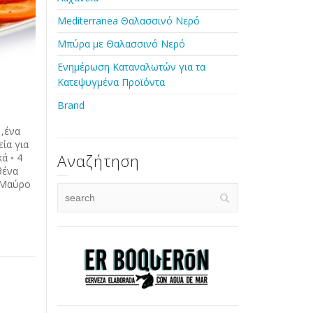
Mediterranea Θαλασσινό Νερό
Μπύρα με Θαλασσινό Νερό
Ενημέρωση Καταναλωτών για τα
Κατεψυγμένα Προϊόντα
Brand
 ,ένα
ία για
Αναζήτηση
ά ◦ 4
θένα
◦Μαύρο