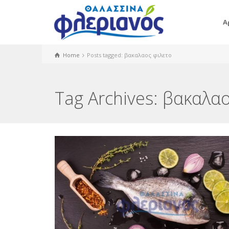
Α
Home
Posts tagged: βακαλαος φιλετο
Tag Archives: βακαλα