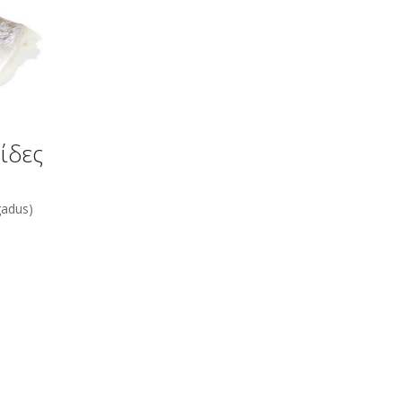
ίδες
gadus)