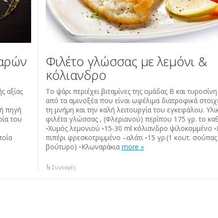
παρών
Φιλέτο γλώσσας με λεμόνι &
κόλιανδρο
ς αξίας
Το ψάρι περιέχει βιταμίνες της ομάδας Β και τυροσίνη
από τα αμινοξέα που είναι ωφέλιμα διατροφικά στοιχε
λή πηγή
τη μνήμη και την καλή λειτουργία του εγκεφάλου. Υλικ
ρία του
φιλέτα γλώσσας , (Φλεριανού) περίπου 175 γρ. το κα
◦Χυμός λεμονιού ◦15-30 ml κόλιανδρο ψιλοκομμένο 
ποία
πιπέρι φρεσκοτριμμένο –αλάτι ◦15 γρ.(1 κουτ. σούπας
βούτυρο) ◦Κλωναράκια
more »
Συνταγές