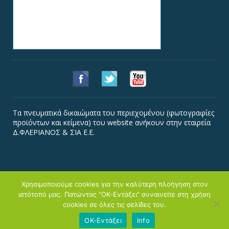
Τα πνευματικά δικαιώματα του περιεχομένου (φωτογραφίες
προϊόντων και κείμενα) του website ανήκουν στην εταιρεία
Δ.ΦΛΕΡΙΑΝΟΣ & ΣΙΑ Ε.Ε.
Χρησιμοποιούμε cookies για την καλύτερη πλοήγηση στον
ιστότοπό μας. Πατώντας "ΟΚ-Εντάξει" συναινείτε στη χρήση
Copyright © Φλεριανός
cookies σε όλες τις σελίδες του.
Αρχική
Εταιρεία
Κατάστημα
Προϊόντα
Συνταγές
Διατροφή
Νέα-Media
Επικοινωνία
Χρήση Cookies
ΟΚ-Εντάξει
Info