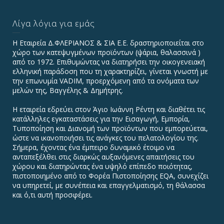
Λίγα λόγια για εμάς
Η Εταιρεία Δ.ΦΛΕΡΙΑΝΟΣ & ΣΙΑ Ε.Ε. δραστηριοποιείται στο
χώρο των κατεψυγμένων προϊόντων (ψάρια, θαλασσινά )
από το 1972. Επιθυμώντας να διατηρήσει την οικογενειακή
ελληνική παράδοση που τη χαρακτηρίζει, γίνεται γνωστή με
την επωνυμία VADIΜ, προερχόμενη από τα ονόματα των
μελών της, Βαγγέλης & Δημήτρης.
Η εταιρεία εδρεύει στον Άγιο Ιωάννη Ρέντη και διαθέτει τις
κατάλληλες εγκαταστάσεις για την Εισαγωγή, Εμπορία,
Τυποποίηση και Διανομή των προϊόντων που εμπορεύεται,
ώστε να ικανοποιήσει τις ανάγκες του πελατολογίου της.
Σήμερα, έχοντας ένα έμπειρο δυναμικό έτοιμο να
ανταπεξέλθει στις διαρκώς αυξανόμενες απαιτήσεις του
χώρου και διατηρώντας ένα υψηλό επίπεδο ποιότητας,
πιστοποιημένο από το Φορέα Πιστοποίησης EQA, συνεχίζει
να υπηρετεί, με συνέπεια και επαγγελματισμό, τη θάλασσα
και ό,τι αυτή προσφέρει.