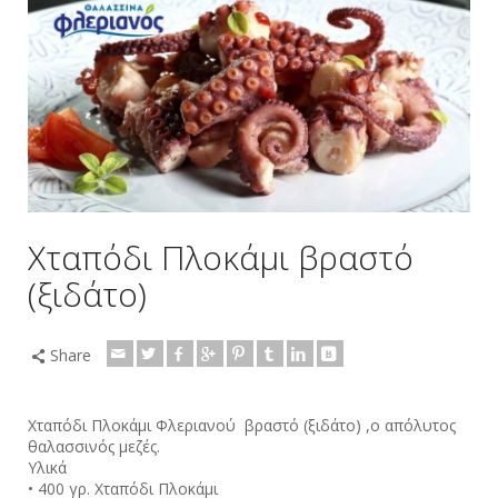
Xταπόδι Πλοκάμι βραστό
(ξιδάτο)
Share
Xταπόδι
Πλοκάμι
Φλεριανού
βραστό (ξιδάτο) ,ο απόλυτος
θαλασσινός
μεζές
.
Υλικά
• 400 γρ.
Xταπόδι
Πλοκάμι