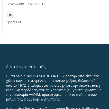
Love Radio - 13/03/2014
Sport FM
Λίγα λόγια για εμάς
Η Εταιρεία Δ.ΦΛΕΡΙΑΝΟΣ & ΣΙΑ Ε.Ε. δραστηριοποιείται στο
χώρο των κατεψυγμένων προϊόντων (ψάρια, θαλασσινά )
από το 1972. Επιθυμώντας να διατηρήσει την οικογενειακή
ελληνική παράδοση που τη χαρακτηρίζει, γίνεται γνωστή με
την επωνυμία VADIΜ, προερχόμενη από τα ονόματα των
μελών της, Βαγγέλης & Δημήτρης.
Η εταιρεία εδρεύει στον Άγιο Ιωάννη Ρέντη και διαθέτει τις