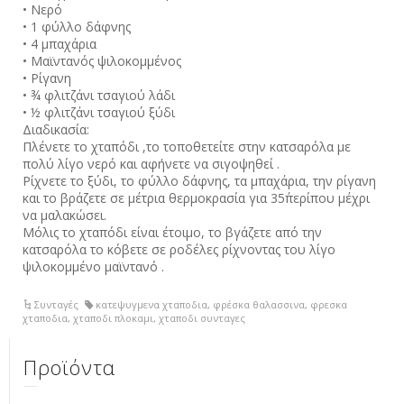
• Νερό
• 1 φύλλο δάφνης
• 4 μπαχάρια
• Μαϊντανός ψιλοκομμένος
• Ρίγανη
• ¾ φλιτζάνι τσαγιού λάδι
• ½ φλιτζάνι τσαγιού ξύδι
Διαδικασία:
Πλένετε το χταπόδι ,το τοποθετείτε στην κατσαρόλα με
πολύ λίγο νερό και αφήνετε να σιγοψηθεί .
Ρίχνετε το ξύδι, το φύλλο δάφνης, τα μπαχάρια, την ρίγανη
και το βράζετε σε μέτρια θερμοκρασία για 35΄περίπου μέχρι
να μαλακώσει.
Μόλις το χταπόδι είναι έτοιμο, το βγάζετε από την
κατσαρόλα το κόβετε σε ροδέλες ρίχνοντας του λίγο
ψιλοκομμένο μαϊντανό .
Συνταγές
κατεψυγμενα χταποδια
,
φρέσκα θαλασσινα
,
φρεσκα
χταποδια
,
χταποδι πλοκαμι
,
χταποδι συνταγες
Προϊόντα