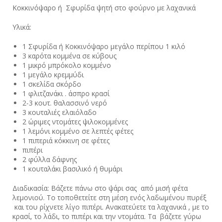
Κοκκινόψαρο ή Σφυρίδα ψητή στο φούρνο με λαχανικά
Υλικά:
1 Σφυρίδα ή Κοκκινόψαρο μεγάλο περίπου 1 κιλό
3 καρότα κομμένα σε κύβους
1 μικρό μπρόκολο κομμένο
1 μεγάλο κρεμμύδι
1 σκελίδα σκόρδο
1 φλιτζανάκι . άσπρο κρασί
2-3 κουτ. θαλασσινό νερό
3 κουταλιές ελαιόλαδο
2 ώριμες ντομάτες ψιλοκομμένες
1 λεμόνι κομμένο σε λεπτές φέτες
1 πιπεριά κόκκινη σε φέτες
πιπέρι
2 φύλλα δάφνης
1 κουταλάκι βασιλικό ή θυμάρι
Διαδικασία: Βάζετε πάνω στο ψάρι σας από μισή φέτα
λεμονιού. Το τοποθετείτε στη μέση ενός λαδωμένου πυρέξ
και του ρίχνετε λίγο πιπέρι. Ανακατεύετε τα λαχανικά , με το
κρασί, το λάδι, το πιπέρι και την ντομάτα. Τα βάζετε γύρω