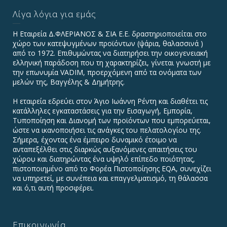
Λίγα λόγια για εμάς
Η Εταιρεία Δ.ΦΛΕΡΙΑΝΟΣ & ΣΙΑ Ε.Ε. δραστηριοποιείται στο
χώρο των κατεψυγμένων προϊόντων (ψάρια, θαλασσινά )
από το 1972. Επιθυμώντας να διατηρήσει την οικογενειακή
ελληνική παράδοση που τη χαρακτηρίζει, γίνεται γνωστή με
την επωνυμία VADIΜ, προερχόμενη από τα ονόματα των
μελών της, Βαγγέλης & Δημήτρης.
Η εταιρεία εδρεύει στον Άγιο Ιωάννη Ρέντη και διαθέτει τις
κατάλληλες εγκαταστάσεις για την Εισαγωγή, Εμπορία,
Τυποποίηση και Διανομή των προϊόντων που εμπορεύεται,
ώστε να ικανοποιήσει τις ανάγκες του πελατολογίου της.
Σήμερα, έχοντας ένα έμπειρο δυναμικό έτοιμο να
ανταπεξέλθει στις διαρκώς αυξανόμενες απαιτήσεις του
χώρου και διατηρώντας ένα υψηλό επίπεδο ποιότητας,
πιστοποιημένο από το Φορέα Πιστοποίησης EQA, συνεχίζει
να υπηρετεί, με συνέπεια και επαγγελματισμό, τη θάλασσα
και ό,τι αυτή προσφέρει.
Επικοινωνία