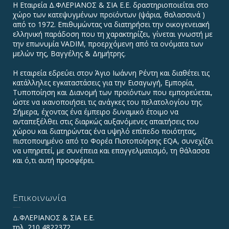
Η Εταιρεία Δ.ΦΛΕΡΙΑΝΟΣ & ΣΙΑ Ε.Ε. δραστηριοποιείται στο
χώρο των κατεψυγμένων προϊόντων (ψάρια, θαλασσινά )
από το 1972. Επιθυμώντας να διατηρήσει την οικογενειακή
ελληνική παράδοση που τη χαρακτηρίζει, γίνεται γνωστή με
την επωνυμία VADIΜ, προερχόμενη από τα ονόματα των
μελών της, Βαγγέλης & Δημήτρης.
Η εταιρεία εδρεύει στον Άγιο Ιωάννη Ρέντη και διαθέτει τις
κατάλληλες εγκαταστάσεις για την Εισαγωγή, Εμπορία,
Τυποποίηση και Διανομή των προϊόντων που εμπορεύεται,
ώστε να ικανοποιήσει τις ανάγκες του πελατολογίου της.
Σήμερα, έχοντας ένα έμπειρο δυναμικό έτοιμο να
ανταπεξέλθει στις διαρκώς αυξανόμενες απαιτήσεις του
χώρου και διατηρώντας ένα υψηλό επίπεδο ποιότητας,
πιστοποιημένο από το Φορέα Πιστοποίησης EQA, συνεχίζει
να υπηρετεί, με συνέπεια και επαγγελματισμό, τη θάλασσα
και ό,τι αυτή προσφέρει.
Επικοινωνία
Δ.ΦΛΕΡΙΑΝΟΣ & ΣΙΑ Ε.Ε.
τηλ. 210 4822372