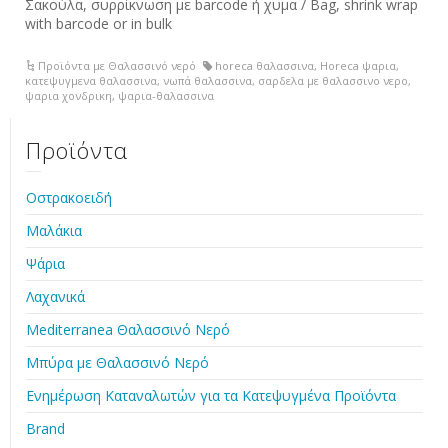
Σακούλα, συρρίκνωση με barcode ή χυμα / Bag, shrink wrap
with barcode or in bulk
Προϊόντα με Θαλασσινό νερό
horeca θαλασσινα
,
Horeca ψαρια
,
κατεψυγμενα θαλασσινα
,
νωπά θαλασσινα
,
σαρδελα με θαλασσινο νερο
,
ψαρια χονδρικη
,
ψαρια-θαλασσινα
Προϊόντα
Οστρακοειδή
Μαλάκια
Ψάρια
Λαχανικά
Mediterranea Θαλασσινό Νερό
Μπύρα με Θαλασσινό Νερό
Ενημέρωση Καταναλωτών για τα Κατεψυγμένα Προϊόντα
Brand