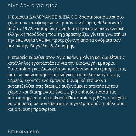
Λίγα λόγια για εμάς
Η Εταιρεία Δ.ΦΛΕΡΙΑΝΟΣ & ΣΙΑ Ε.Ε. δραστηριοποιείται στο
χώρο των κατεψυγμένων προϊόντων (ψάρια, θαλασσινά )
από το 1972. Επιθυμώντας να διατηρήσει την οικογενειακή
ελληνική παράδοση που τη χαρακτηρίζει, γίνεται γνωστή με
την επωνυμία VADIΜ, προερχόμενη από τα ονόματα των
μελών της, Βαγγέλης & Δημήτρης.
Η εταιρεία εδρεύει στον Άγιο Ιωάννη Ρέντη και διαθέτει τις
κατάλληλες εγκαταστάσεις για την Εισαγωγή, Εμπορία,
Τυποποίηση και Διανομή των προϊόντων που εμπορεύεται,
ώστε να ικανοποιήσει τις ανάγκες του πελατολογίου της.
Σήμερα, έχοντας ένα έμπειρο δυναμικό έτοιμο να
ανταπεξέλθει στις διαρκώς αυξανόμενες απαιτήσεις του
χώρου και διατηρώντας ένα υψηλό επίπεδο ποιότητας,
πιστοποιημένο από το Φορέα Πιστοποίησης EQA, συνεχίζει
να υπηρετεί, με συνέπεια και επαγγελματισμό, τη θάλασσα
και ό,τι αυτή προσφέρει.
Επικοινωνία