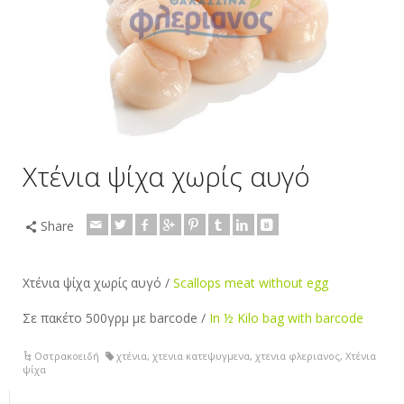
Χτένια ψίχα χωρίς αυγό
Share
Χτένια ψίχα χωρίς αυγό /
Scallops meat without egg
Σε πακέτο 500γρμ με barcode /
In ½ Kilo bag with barcode
Οστρακοειδή
χτένια
,
χτενια κατεψυγμενα
,
χτενια φλεριανος
,
Χτένια
ψίχα