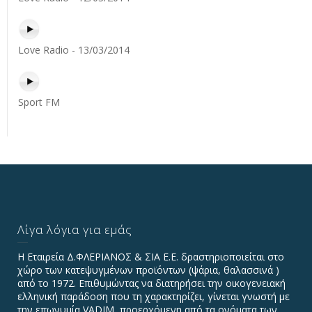
Love Radio - 13/03/2014
Sport FM
Λίγα λόγια για εμάς
Η Εταιρεία Δ.ΦΛΕΡΙΑΝΟΣ & ΣΙΑ Ε.Ε. δραστηριοποιείται στο
χώρο των κατεψυγμένων προϊόντων (ψάρια, θαλασσινά )
από το 1972. Επιθυμώντας να διατηρήσει την οικογενειακή
ελληνική παράδοση που τη χαρακτηρίζει, γίνεται γνωστή με
την επωνυμία VADIΜ, προερχόμενη από τα ονόματα των