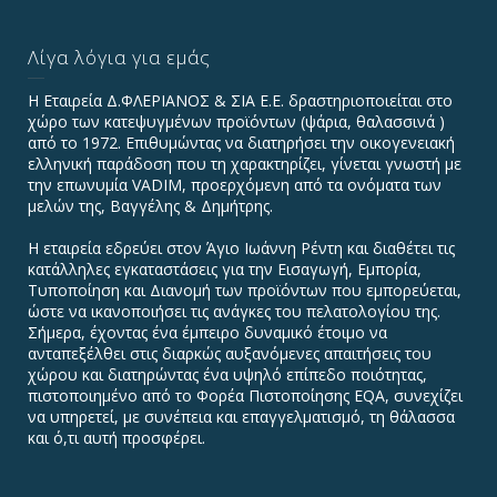
Λίγα λόγια για εμάς
Η Εταιρεία Δ.ΦΛΕΡΙΑΝΟΣ & ΣΙΑ Ε.Ε. δραστηριοποιείται στο
χώρο των κατεψυγμένων προϊόντων (ψάρια, θαλασσινά )
από το 1972. Επιθυμώντας να διατηρήσει την οικογενειακή
ελληνική παράδοση που τη χαρακτηρίζει, γίνεται γνωστή με
την επωνυμία VADIΜ, προερχόμενη από τα ονόματα των
μελών της, Βαγγέλης & Δημήτρης.
Η εταιρεία εδρεύει στον Άγιο Ιωάννη Ρέντη και διαθέτει τις
κατάλληλες εγκαταστάσεις για την Εισαγωγή, Εμπορία,
Τυποποίηση και Διανομή των προϊόντων που εμπορεύεται,
ώστε να ικανοποιήσει τις ανάγκες του πελατολογίου της.
Σήμερα, έχοντας ένα έμπειρο δυναμικό έτοιμο να
ανταπεξέλθει στις διαρκώς αυξανόμενες απαιτήσεις του
χώρου και διατηρώντας ένα υψηλό επίπεδο ποιότητας,
πιστοποιημένο από το Φορέα Πιστοποίησης EQA, συνεχίζει
να υπηρετεί, με συνέπεια και επαγγελματισμό, τη θάλασσα
και ό,τι αυτή προσφέρει.