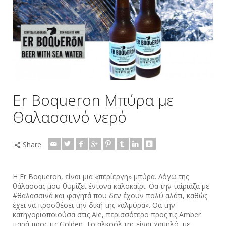
‎Er‬ ‪Boqueron Μπύρα με
Θαλασσινό νερό
Share
Η ‪‎Er‬ ‪‎Boqueron‬, είναι μια «περίεργη» ‪μπύρα‬. Λόγω της
θάλασσας μου θυμίζει έντονα καλοκαίρι. Θα την ταίριαζα με
‪#‎θαλασσινά‬ και φαγητά που δεν έχουν πολύ αλάτι, καθώς
έχει να προσθέσει την δική της «αλμύρα». Θα την
κατηγοριοποιούσα στις Ale, περισσότερο προς τις Amber
παρά προς τις Golden. Το αλκοόλ της είναι χαμηλό, με