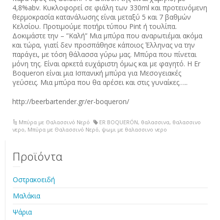
4,8%abv. Κυκλοφορεί σε φιάλη των 330ml και προτεινόμενη
θερμοκρασία κατανάλωσης είναι μεταξύ 5 και 7 βαθμών
Κελσίου. Προτιμούμε ποτήρι τύπου Pint ή τουλίπα.
Δοκιμάστε την – ”Καλή” Μια μπύρα που αναρωτιέμαι ακόμα
και τώρα, γιατί δεν προσπάθησε κάποιος Έλληνας να την
παράγει, με τόση θάλασσα γύρω μας. Μπύρα που πίνεται
μόνη της. Είναι αρκετά ευχάριστη όμως και με φαγητό. Η Er
Boqueron είναι μια Ισπανική μπύρα για ‪Μεσογειακές‬
‪‎γεύσεις‬. Μια μπύρα που θα αρέσει και στις γυναίκες…..
http://beerbartender.gr/er-boqueron/
Μπύρα με Θαλασσινό Νερό
ER BOQUERÓN
,
θαλασσινα
,
θαλασσινο
νερο
,
Μπύρα με Θαλασσινό Νερό
,
ψωμι με θαλασσινο νερο
Προϊόντα
Οστρακοειδή
Μαλάκια
Ψάρια