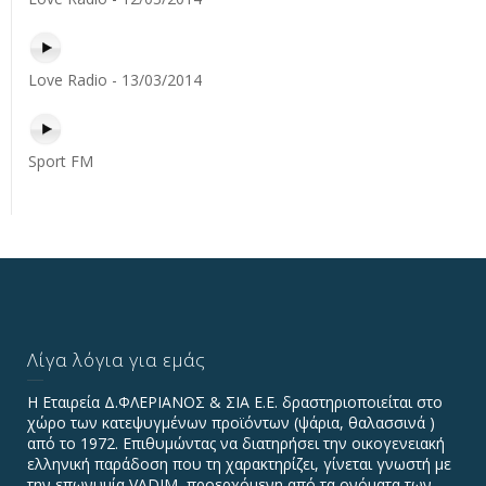
Love Radio - 13/03/2014
Sport FM
Λίγα λόγια για εμάς
Η Εταιρεία Δ.ΦΛΕΡΙΑΝΟΣ & ΣΙΑ Ε.Ε. δραστηριοποιείται στο
χώρο των κατεψυγμένων προϊόντων (ψάρια, θαλασσινά )
από το 1972. Επιθυμώντας να διατηρήσει την οικογενειακή
ελληνική παράδοση που τη χαρακτηρίζει, γίνεται γνωστή με
την επωνυμία VADIΜ, προερχόμενη από τα ονόματα των