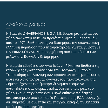
Λίγα λόγια για εμάς
Η Εταιρεία Δ.ΦΛΕΡΙΑΝΟΣ & ΣΙΑ Ε.Ε. δραστηριοποιείται στο
χώρο των κατεψυγμένων προϊόντων (ψάρια, θαλασσινά )
από το 1972. Επιθυμώντας να διατηρήσει την οικογενειακή
ελληνική παράδοση που τη χαρακτηρίζει, γίνεται γνωστή με
την επωνυμία VADIΜ, προερχόμενη από τα ονόματα των
μελών της, Βαγγέλης & Δημήτρης.
Η εταιρεία εδρεύει στον Άγιο Ιωάννη Ρέντη και διαθέτει τις
κατάλληλες εγκαταστάσεις για την Εισαγωγή, Εμπορία,
Τυποποίηση και Διανομή των προϊόντων που εμπορεύεται,
ώστε να ικανοποιήσει τις ανάγκες του πελατολογίου της.
Σήμερα, έχοντας ένα έμπειρο δυναμικό έτοιμο να
ανταπεξέλθει στις διαρκώς αυξανόμενες απαιτήσεις του
χώρου και διατηρώντας ένα υψηλό επίπεδο ποιότητας,
πιστοποιημένο από το Φορέα Πιστοποίησης EQA, συνεχίζει
να υπηρετεί, με συνέπεια και επαγγελματισμό, τη θάλασσα
και ό,τι αυτή προσφέρει.