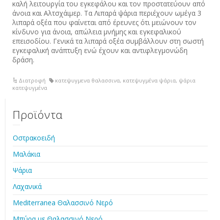
καλή λειτουργία του εγκεφάλου και τον προστατεύουν από
άνοια και Αλτσχάιμερ. Tα ‪Λιπαρά‬ ‪‎ψάρια‬ περιέχουν ωμέγα 3
λιπαρά οξέα που φαίνεται από έρευνες ότι μειώνουν τον
κίνδυνο για άνοια, απώλεια μνήμης και εγκεφαλικού
επεισοδίου. Γενικά τα λιπαρά οξέα συμβάλλουν στη σωστή
εγκεφαλική ανάπτυξη ενώ έχουν και αντιφλεγμονώδη
δράση.
Διατροφή
κατεψυγμενα θαλασσινα
,
κατεψυγμένα ψάρια
,
ψάρια
κατεψυγμένα
Προϊόντα
Οστρακοειδή
Μαλάκια
Ψάρια
Λαχανικά
Mediterranea Θαλασσινό Νερό
Μπύρα με Θαλασσινό Νερό